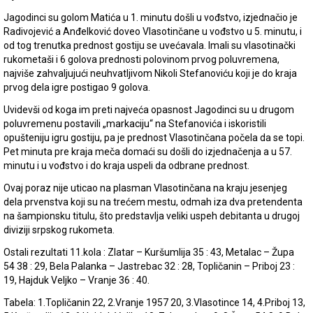
Jagodinci su golom Matića u 1. minutu došli u vođstvo, izjednačio je
Radivojević a Anđelković doveo Vlasotinčane u vođstvo u 5. minutu, i
od tog trenutka prednost gostiju se uvećavala. Imali su vlasotinački
rukometaši i 6 golova prednosti polovinom prvog poluvremena,
najviše zahvaljujući neuhvatljivom Nikoli Stefanoviću koji je do kraja
prvog dela igre postigao 9 golova.
Uvidevši od koga im preti najveća opasnost Jagodinci su u drugom
poluvremenu postavili „markaciju“ na Stefanovića i iskoristili
opušteniju igru gostiju, pa je prednost Vlasotinčana počela da se topi.
Pet minuta pre kraja meča domaći su došli do izjednačenja a u 57.
minutu i u vođstvo i do kraja uspeli da odbrane prednost.
Ovaj poraz nije uticao na plasman Vlasotinčana na kraju jesenjeg
dela prvenstva koji su na trećem mestu, odmah iza dva pretendenta
na šampionsku titulu, što predstavlja veliki uspeh debitanta u drugoj
diviziji srpskog rukometa.
Ostali rezultati 11.kola : Zlatar – Kuršumlija 35 : 43, Metalac – Župa
54 38 : 29, Bela Palanka – Jastrebac 32 : 28, Topličanin – Priboj 23 :
19, Hajduk Veljko – Vranje 36 : 40.
Tabela: 1.Topličanin 22, 2.Vranje 1957 20, 3.Vlasotince 14, 4.Priboj 13,