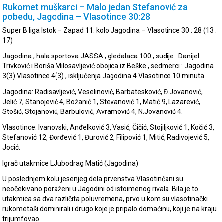
Rukomet muškarci – Malo jedan Stefanović za
pobedu, Jagodina – Vlasotince 30:28
Super B liga Istok – Zapad 11. kolo Jagodina – Vlasotince 30 : 28 (13 :
17)
Jagodina , hala sportova JASSA , gledalaca 100 , sudije : Danijel
Trivković i Boriša Milosavljević obojica iz Beške , sedmerci : Jagodina
3(3) Vlasotince 4(3) , isključenja Jagodina 4 Vlasotince 10 minuta.
Jagodina: Radisavljević, Veselinović, Barbatesković, Đ.Jovanović,
Jelić 7, Stanojević 4, Božanić 1, Stevanović 1, Matić 9, Lazarević,
Stošić, Stojanović, Barbulović, Avramović 4, N.Jovanović 4.
Vlasotince: Ivanovski, Anđelković 3, Vasić, Čičić, Stojiljković 1, Kočić 3,
Stefanović 12, Đorđević 1, Đurović 2, Filipović 1, Mitić, Radivojević 5,
Jocić.
Igrač utakmice LJubodrag Matić (Jagodina)
U poslednjem kolu jesenjeg dela prvenstva Vlasotinčani su
neočekivano poraženi u Jagodini od istoimenog rivala. Bila je to
utakmica sa dva različita poluvremena, prvo u kom su vlasotinački
rukometaši dominirali i drugo koje je pripalo domaćinu, koji je na kraju
trijumfovao.