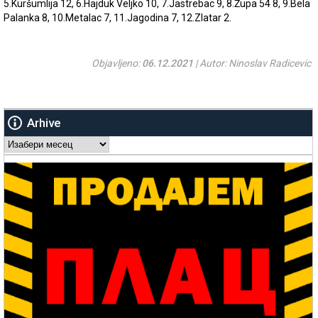
5.Kuršumlija 12, 6.Hajduk Veljko 10, 7.Jastrebac 9, 8.Župa 54 8, 9.Bela
Palanka 8, 10.Metalac 7, 11.Jagodina 7, 12.Zlatar 2.
Objavljeno:
06.12.2021
| Autor: Ninoslav Radicevic
Arhive
Arhive