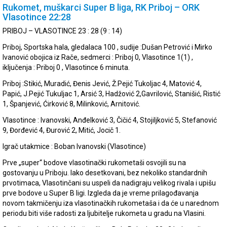
Rukomet, muškarci Super B liga, RK Priboj – ORK
Vlasotince 22:28
PRIBOJ – VLASOTINCE 23 : 28 (9 : 14)
Priboj, Sportska hala, gledalaca 100 , sudije :Dušan Petrović i Mirko
Ivanović obojica iz Rače, sedmerci : Priboj 0, Vlasotince 1(1) ,
iključenja : Priboj 0 , Vlasotince 6 minuta.
Priboj :Stikić, Muradić, Đenis Jević, Ž.Pejić Tukoljac 4, Matović 4,
Papić, J.Pejić Tukuljac 1, Arsić 3, Hadžović 2,Gavrilović, Stanišić, Ristić
1, Španjević, Ćirković 8, Milinković, Arnitović.
Vlasotince : Ivanovski, Anđelković 3, Čičić 4, Stojiljković 5, Stefanović
9, Đorđević 4, Đurović 2, Mitić, Jocič 1.
Igrač utakmice : Boban Ivanovski (Vlasotince)
Prve „super“ bodove vlasotinački rukometaši osvojili su na
gostovanju u Priboju. Iako desetkovani, bez nekoliko standardnih
prvotimaca, Vlasotinčani su uspeli da nadigraju velikog rivala i upišu
prve bodove u Super B ligi. Izgleda da je vreme prilagođavanja
novom takmičenju iza vlasotinačkih rukometaša i da će u narednom
periodu biti više radosti za ljubitelje rukometa u gradu na Vlasini.