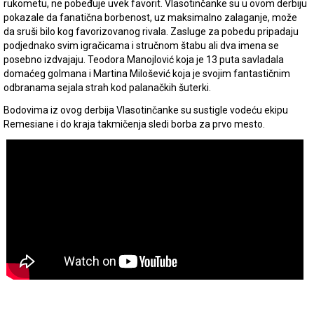
rukometu, ne pobeđuje uvek favorit. Vlasotinčanke su u ovom derbiju
pokazale da fanatična borbenost, uz maksimalno zalaganje, može
da sruši bilo kog favorizovanog rivala. Zasluge za pobedu pripadaju
podjednako svim igračicama i stručnom štabu ali dva imena se
posebno izdvajaju. Teodora Manojlović koja je 13 puta savladala
domaćeg golmana i Martina Milošević koja je svojim fantastičnim
odbranama sejala strah kod palanačkih šuterki.
Bodovima iz ovog derbija Vlasotinčanke su sustigle vodeću ekipu
Remesiane i do kraja takmičenja sledi borba za prvo mesto.