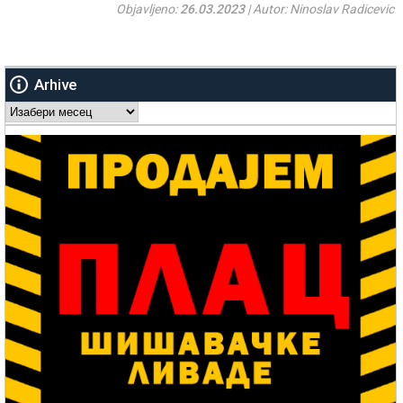
Objavljeno:
26.03.2023
| Autor: Ninoslav Radicevic
Arhive
Arhive