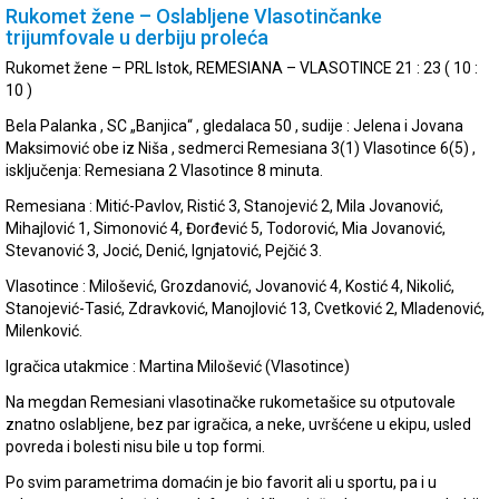
Rukomet žene – Oslabljene Vlasotinčanke
trijumfovale u derbiju proleća
Rukomet žene – PRL Istok, REMESIANA – VLASOTINCE 21 : 23 ( 10 :
10 )
Bela Palanka , SC „Banjica“ , gledalaca 50 , sudije : Jelena i Jovana
Maksimović obe iz Niša , sedmerci Remesiana 3(1) Vlasotince 6(5) ,
isključenja: Remesiana 2 Vlasotince 8 minuta.
Remesiana : Mitić-Pavlov, Ristić 3, Stanojević 2, Mila Jovanović,
Mihajlović 1, Simonović 4, Đorđević 5, Todorović, Mia Jovanović,
Stevanović 3, Jocić, Denić, Ignjatović, Pejčić 3.
Vlasotince : Milošević, Grozdanović, Jovanović 4, Kostić 4, Nikolić,
Stanojević-Tasić, Zdravković, Manojlović 13, Cvetković 2, Mladenović,
Milenković.
Igračica utakmice : Martina Milošević (Vlasotince)
Na megdan Remesiani vlasotinačke rukometašice su otputovale
znatno oslabljene, bez par igračica, a neke, uvršćene u ekipu, usled
povreda i bolesti nisu bile u top formi.
Po svim parametrima domaćin je bio favorit ali u sportu, pa i u