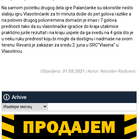
Na samom početku drugog dela igre Palančanke su iskoristile nešto
slabiju igru Vlasotinčanki za tri minuta došle do pet golova razlike a
na polovini drugog poluvremena domaćin je imao i 7 golova
prednosti tako da su vlasotinačke igračice do kraja utakmice
praktično jurile rezultat i na kraju uspele da ga svedu na 4 gola što je
u neku ruku prednost koju bi mogle da dostignu i nadmaše na svom
terenu. Revanš je zakazan za sredu 2. juna u SRC“Vlasina“ u
Vlasotincu.
Objavljeno:
31.05.2021
| Autor: Ninoslav Radicevic
Arhive
Arhive