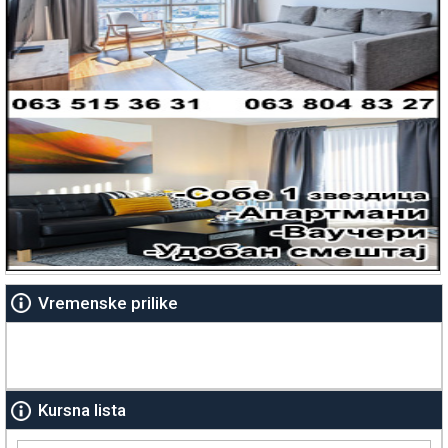
Vremenske prilike
Kursna lista