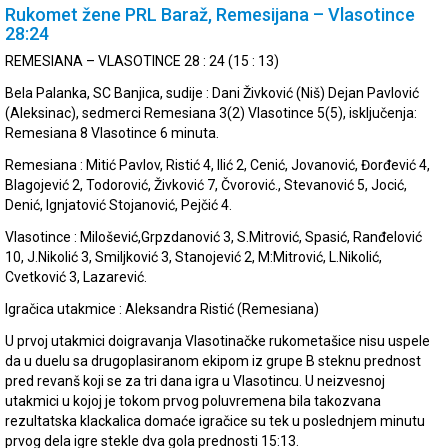
Rukomet žene PRL Baraž, Remesijana – Vlasotince
28:24
REMESIANA – VLASOTINCE 28 : 24 (15 : 13)
Bela Palanka, SC Banjica, sudije : Dani Živković (Niš) Dejan Pavlović
(Aleksinac), sedmerci Remesiana 3(2) Vlasotince 5(5), isključenja:
Remesiana 8 Vlasotince 6 minuta.
Remesiana : Mitić Pavlov, Ristić 4, Ilić 2, Cenić, Jovanović, Đorđević 4,
Blagojević 2, Todorović, Živković 7, Čvorović., Stevanović 5, Jocić,
Denić, Ignjatović Stojanović, Pejčić 4.
Vlasotince : Milošević,Grpzdanović 3, S.Mitrović, Spasić, Ranđelović
10, J.Nikolić 3, Smiljković 3, Stanojević 2, M:Mitrović, L.Nikolić,
Cvetković 3, Lazarević.
Igračica utakmice : Aleksandra Ristić (Remesiana)
U prvoj utakmici doigravanja Vlasotinačke rukometašice nisu uspele
da u duelu sa drugoplasiranom ekipom iz grupe B steknu prednost
pred revanš koji se za tri dana igra u Vlasotincu. U neizvesnoj
utakmici u kojoj je tokom prvog poluvremena bila takozvana
rezultatska klackalica domaće igračice su tek u poslednjem minutu
prvog dela igre stekle dva gola prednosti 15:13.