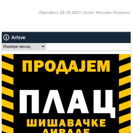
Objavljeno:
23.10.2021
| Autor: Ninoslav Radicevic
Arhive
Arhive