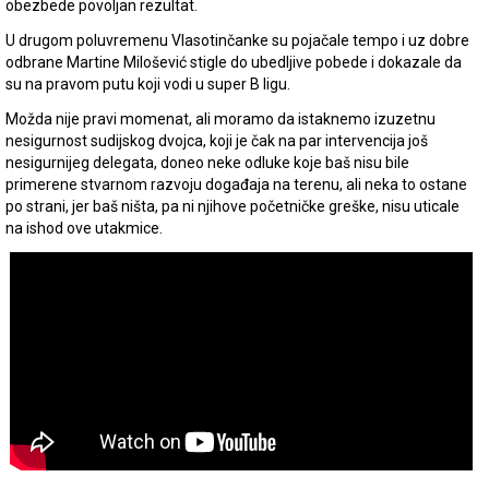
obezbede povoljan rezultat.
U drugom poluvremenu Vlasotinčanke su pojačale tempo i uz dobre
odbrane Martine Milošević stigle do ubedljive pobede i dokazale da
su na pravom putu koji vodi u super B ligu.
Možda nije pravi momenat, ali moramo da istaknemo izuzetnu
nesigurnost sudijskog dvojca, koji je čak na par intervencija još
nesigurnijeg delegata, doneo neke odluke koje baš nisu bile
primerene stvarnom razvoju događaja na terenu, ali neka to ostane
po strani, jer baš ništa, pa ni njihove početničke greške, nisu uticale
na ishod ove utakmice.