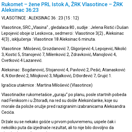
Rukomet – žene PRL Istok A, ŽRK Vlasotince – ŽRK
Aleksinac 36:23
VLASOTINCE : ALEKSINAC 36 : 23 (15 : 12)
Vlasotince, SRC „Vlasina“ , gledalaca 80 , sudije : Jelena Ristić i Dušan
Lepojević oboje iz Leskovca , sedmerci : Vlasotince 3(2) , Aleksinac
4(3) , isključenja : Vlasotince 18 Aleksinac 6 minuta.
Vlasotince : Milošević, Grozdanović 7, Gligorijević 4, Lepojević, Nikolić
3, Kostić 5, Stanojević 7, Milenković 2, Zdravković, Manojlović 4,
Cvetković 4 Lazarević.
Aleksinac : Bogdanović, Stojanović 4, Pavlović 2, Pešić, Atanasković
4, N.Đorđević 2, Milojković 3, Mijalković, D.Đorđević 7, Grujić 1.
Igračica utakmice : Martina Milošević (Vlasotince)
Vlasotinačke rukometašice „guraju“ po planu, posle startnih pobeda
nad Feniksom i u Žitorađi, na red su došle Aleksinčanke, koje su
morale da polože oružje pred razigranim izabranicama Aleksandra
Cecića.
Držale su se nekako gošće u prvom poluvremenu, uspele čak i
nekoliko puta da izjednače rezultat, ali to nije bilo dovoljno da