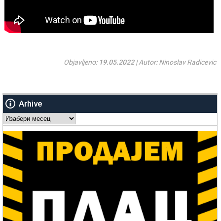
Objavljeno:
19.05.2022
| Autor: Ninoslav Radicevic
Arhive
Arhive