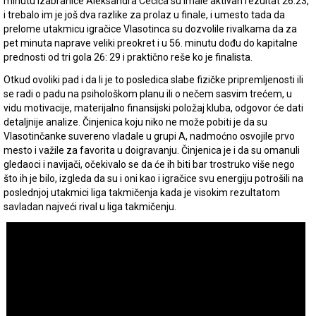
minutu izabranice Aleksandra Cecića su imale aktivan rezultat 26:23,
i trebalo im je još dva razlike za prolaz u finale, i umesto tada da
prelome utakmicu igračice Vlasotinca su dozvolile rivalkama da za
pet minuta naprave veliki preokret i u 56. minutu dođu do kapitalne
prednosti od tri gola 26: 29 i praktično reše ko je finalista.
Otkud ovoliki pad i da li je to posledica slabe fizičke pripremljenosti ili
se radi o padu na psihološkom planu ili o nečem sasvim trećem, u
vidu motivacije, materijalno finansijski položaj kluba, odgovor će dati
detaljnije analize. Činjenica koju niko ne može pobiti je da su
Vlasotinčanke suvereno vladale u grupi A, nadmoćno osvojile prvo
mesto i važile za favorita u doigravanju. Činjenica je i da su omanuli
gledaoci i navijači, očekivalo se da će ih biti bar trostruko više nego
što ih je bilo, izgleda da su i oni kao i igračice svu energiju potrošili na
poslednjoj utakmici liga takmičenja kada je visokim rezultatom
savladan najveći rival u liga takmičenju.