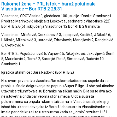
Rukomet žene – PRL Istok – baraž polufinale
Vlasotince – Bor RTB 2 28:31
Vlasotince, SRC“Vlasina“ , gledalaca 100 , sudije : Danijel Stanković i
Predrag Marinković obojica iz Leskovca , sedmerci : Vlasotince 2(2)
Bor RTB 2 6(5) , isključenja Vlasotince 12 Bor RTB 2 8 minuta.
Vlasotince : Milošević, Grozdanović 3, Lepojević, Kostić 4, J.Nikolić 6,
L.Nikolić, Milenković 3, Đorđević, Zdravković, Manojlović 2, Ranđelović
6, Cvetković 4.
Bor RTB 2 : Pujcić,Jonović 6, Vujnović 5, Nikoljeković, Jakovljević, Šerifi
5, Marinković 2, Tomić 2, Šaronjić, Ristić, Simonović, Radović 10,
Stanković 1.
Igračica utakmice : Sara Radović (Bor RTB 2)
Ni u ovom prvenstvu vlasotinačke rukometašice nisu uspele da se
probiju u finale doigravanja za popunu Super B lige. U obe polufinalne
utakmice trijumfovale su Boranke na sličan način. Bila su to dva ako
ne istovetna onda bar veoma slična meča. U oba susreta
poluvremena su pripala rukometašicama iz Vlasotinca ali je krajnji
ishod bio u korist devojaka iz Bora. U oba susreta Vlasotinčanke su
imale periode krize i to u trenucima kada se „lomio“ rezultat. U 51.