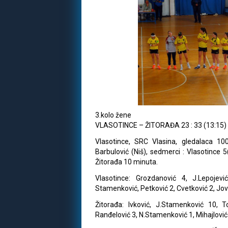
3.kolo žene
VLASOTINCE – ŽITORAĐA 23 : 33 (13:15)
Vlasotince, SRC Vlasina, gledalaca 100, 
Barbulović (Niš), sedmerci : Vlasotince 5(
Žitorađa 10 minuta.
Vlasotince: Grozdanović 4, J.Lepojevi
Stamenković, Petković 2, Cvetković 2, Jović
Žitorađa: Ivković, J.Stamenković 10, To
Ranđelović 3, N.Stamenković 1, Mihajlović 1