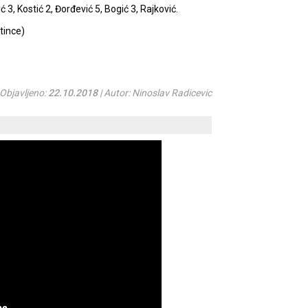
ć 3, Kostić 2, Đorđević 5, Bogić 3, Rajković.
tince)
Objavljeno:
22.10.2018
| Autor: Ninoslav Radicevic