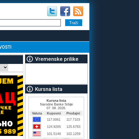
VOSTI
Vremenske prilike
Kursna lista