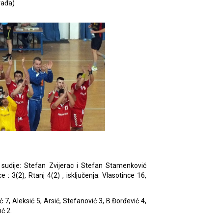
rađa)
 sudije: Stefan Zvijerac i Stefan Stamenković
 : 3(2), Rtanj 4(2) , isključenja: Vlasotince 16,
ić 7, Aleksić 5, Arsić, Stefanović 3, B.Đorđević 4,
ić 2.