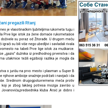
ni pregazili Rtanj
eo je vlasotinačkim ljubiteljima rukometa tugu i
kola Prve lige istok za žene domaće rukometašice
 i doživele su poraz od Žitorađe. U drugom meču
igrači su bili više nego ubedljivi i savladali rivala
rvomesto na tabeli Prve lige istok za muškarce.
ce „gazio“ dužnika iz predhodnog prvenstva i da
 utakmice težili egzibiciji razlika je mogla da
stva o jurišu na prvo mesto i plasman u Super B
e njihove ambicije snažnije podržati i navijači i da
više. Sredinom drugogpoluvremena meča protiv
ć koji je zbog lakšeg potresa mozga završio u
 Jovanovića,predsednika kluba Arsić je dobro i