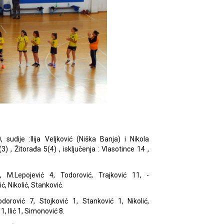
sudije :Ilija Veljković (Niška Banja) i Nikola
3) , Žitorađa 5(4) , isključenja : Vlasotince 14 ,
ć, M.Lepojević 4, Todorović, Trajković 11, -
, Nikolić, Stanković.
dorović 7, Stojković 1, Stanković 1, Nikolić,
, Ilić 1, Simonović 8.