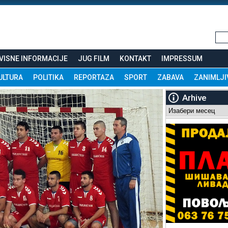
VISNE INFORMACIJE
JUG FILM
KONTAKT
IMPRESSUM
ULTURA
POLITIKA
REPORTAZA
SPORT
ZABAVA
ZANIMLJI
Arhive
Arhive