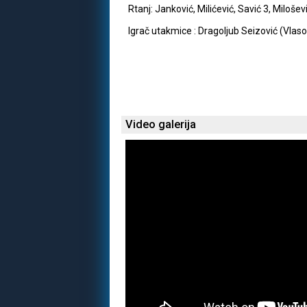
Rtanj: Janković, Milićević, Savić 3, Miloševi
Igrač utakmice : Dragoljub Seizović (Vlaso
Video galerija