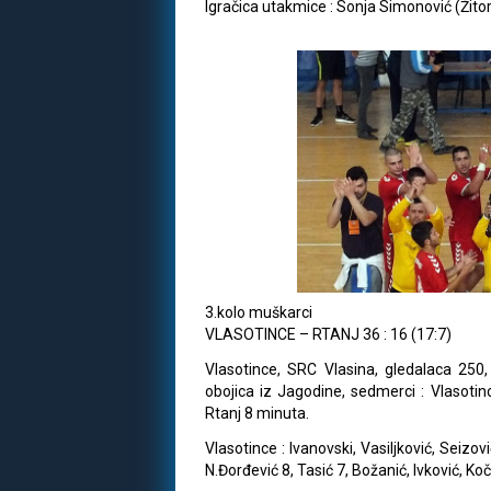
Igračica utakmice : Sonja Simonović (Žito
3.kolo muškarci
VLASOTINCE – RTANJ 36 : 16 (17:7)
Vlasotince, SRC Vlasina, gledalaca 250,
obojica iz Jagodine, sedmerci : Vlasotince
Rtanj 8 minuta.
Vlasotince : Ivanovski, Vasiljković, Seizov
N.Đorđević 8, Tasić 7, Božanić, Ivković, Koč