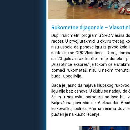
Rukometne dijagonale – Vlasotinča
Dupli rukometni program u SRC Vlasina don
radost. U prvoj utakmici u okviru trećeg 
nisu uspele da ponove igru iz prvog kola
sastali su se ORK Vlasotince i Rtanj, domaći 
sa 20 golova razlike što im je donelo i p
„Vlasotince ekspres“ je tokom cele utakmi
domaći rukometaši nisu u nekim trenutcima
bude i ubedljivija.
Sada je jasno da najava klupskog rukovod
ligu nije bez osnova. U klubu se nadaju da ć
će ih u nastavku borbe za bodove biti 
Boljevčana povredio se Aleksandar Arsi
leskovačkoj bolnici. Prema rečima Jovice
pušten je na kućno lečenje.