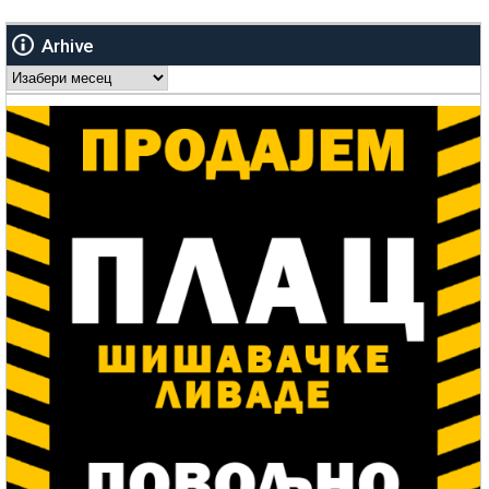
Arhive
Arhive