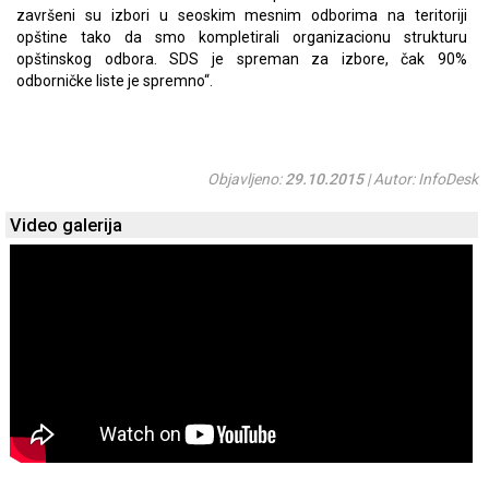
završeni su izbori u seoskim mesnim odborima na teritoriji
opštine tako da smo kompletirali organizacionu strukturu
opštinskog odbora. SDS je spreman za izbore, čak 90%
odborničke liste je spremno“.
Objavljeno:
29.10.2015
| Autor: InfoDesk
Video galerija