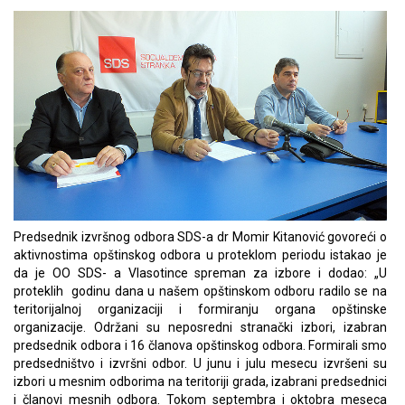
Predsednik izvršnog odbora SDS-a dr Momir Kitanović govoreći o
aktivnostima opštinskog odbora u proteklom periodu istakao je
da je OO SDS- a Vlasotince spreman za izbore i dodao: „U
proteklih godinu dana u našem opštinskom odboru radilo se na
teritorijalnoj organizaciji i formiranju organa opštinske
organizacije. Održani su neposredni stranački izbori, izabran
predsednik odbora i 16 članova opštinskog odbora. Formirali smo
predsedništvo i izvršni odbor. U junu i julu mesecu izvršeni su
izbori u mesnim odborima na teritoriji grada, izabrani predsednici
i članovi mesnih odbora. Tokom septembra i oktobra meseca