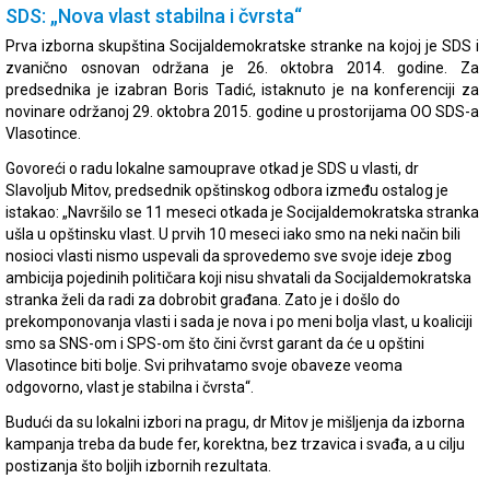
SDS: „Nova vlast stabilna i čvrsta“
Prva izborna skupština Socijaldemokratske stranke na kojoj je SDS i
zvanično osnovan održana je 26. oktobra 2014. godine. Za
predsednika je izabran Boris Tadić, istaknuto je na konferenciji za
novinare održanoj 29. oktobra 2015. godine u prostorijama OO SDS-a
Vlasotince.
Govoreći o radu lokalne samouprave otkad je SDS u vlasti, dr
Slavoljub Mitov, predsednik opštinskog odbora između ostalog je
istakao: „Navršilo se 11 meseci otkada je Socijaldemokratska stranka
ušla u opštinsku vlast. U prvih 10 meseci iako smo na neki način bili
nosioci vlasti nismo uspevali da sprovedemo sve svoje ideje zbog
ambicija pojedinih političara koji nisu shvatali da Socijaldemokratska
stranka želi da radi za dobrobit građana. Zato je i došlo do
prekomponovanja vlasti i sada je nova i po meni bolja vlast, u koaliciji
smo sa SNS-om i SPS-om što čini čvrst garant da će u opštini
Vlasotince biti bolje. Svi prihvatamo svoje obaveze veoma
odgovorno, vlast je stabilna i čvrsta“.
Budući da su lokalni izbori na pragu, dr Mitov je mišljenja da izborna
kampanja treba da bude fer, korektna, bez trzavica i svađa, a u cilju
postizanja što boljih izbornih rezultata.