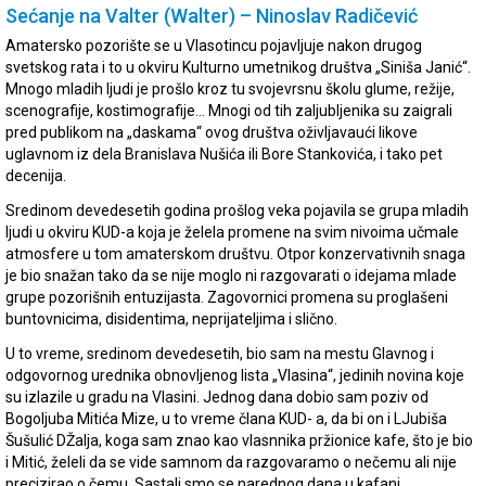
Sećanje na Valter (Walter) – Ninoslav Radičević
Amatersko pozorište se u Vlasotincu pojavljuje nakon drugog
svetskog rata i to u okviru Kulturno umetnikog društva „Siniša Janić“.
Mnogo mladih ljudi je prošlo kroz tu svojevrsnu školu glume, režije,
scenografije, kostimografije… Mnogi od tih zaljubljenika su zaigrali
pred publikom na „daskama“ ovog društva oživljavaući likove
uglavnom iz dela Branislava Nušića ili Bore Stankovića, i tako pet
decenija.
Sredinom devedesetih godina prošlog veka pojavila se grupa mladih
ljudi u okviru KUD-a koja je želela promene na svim nivoima učmale
atmosfere u tom amaterskom društvu. Otpor konzervativnih snaga
je bio snažan tako da se nije moglo ni razgovarati o idejama mlade
grupe pozorišnih entuzijasta. Zagovornici promena su proglašeni
buntovnicima, disidentima, neprijateljima i slično.
U to vreme, sredinom devedesetih, bio sam na mestu Glavnog i
odgovornog urednika obnovljenog lista „Vlasina“, jedinih novina koje
su izlazile u gradu na Vlasini. Jednog dana dobio sam poziv od
Bogoljuba Mitića Mize, u to vreme člana KUD- a, da bi on i LJubiša
Šušulić DŽalja, koga sam znao kao vlasnnika pržionice kafe, što je bio
i Mitić, želeli da se vide samnom da razgovaramo o nečemu ali nije
precizirao o čemu. Sastali smo se narednog dana u kafani