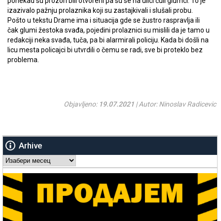
ponekad su prozori bili otvoreni pa su se na ulici čuli glumci. To je
izazivalo pažnju prolaznika koji su zastajkivali i slušali probu.
Pošto u tekstu Drame ima i situacija gde se žustro raspravlja ili
čak glumi žestoka svađa, pojedini prolaznici su mislili da je tamo u
redakciji neka svađa, tuča, pa bi alarmirali policiju. Kada bi došli na
licu mesta policajci bi utvrdili o čemu se radi, sve bi proteklo bez
problema.
Objavljeno:
19.07.2021
| Autor: Ninoslav Radicevic
Arhive
Arhive