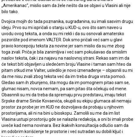
„Amerikanac“, mislio sam da žele nešto da se objavi u Vlasini ali nije
bilo tako.
Dvojica mojih do tada poznanika, sugrađanina, su imali sasvim drugu
ideju. Prvo su mi ispričali o stanju u KUD-u, ovo što sam naveo u
uvodu ovog teksta, a onda su mi rekli i da su osnovali amatersko
pozorište pod imenom VALTER. Dok smo pričali već sam u glavi
pravio koncepciju teksta za novine jer sam mislio da su me zbog
toga zvali. Priča je bila zanimljiva i već sam pokušavao da smislim
naslov teksta, čak i za najavu na naslovnoj strani. Rekao sam im da
će tekst biti objavljen u sledećem broju Vlasine i taman sam hteo da
pitam otkud ime Valter, usledilo je novo iznenađenje – objasnili su mi
da me nisu zvali zbog teksta već da im treba druga vrsta pomoći.
Gledao sam ih zbunjeno, šta mogu da im pomognem pitao sam se,
glumac nisam, novca nemam, pa sam pitao šta očekuju od mene.
Obasnnili su mi da treba da spremaju prvu predstavu, imaju tekst
Srpske drame Siniše Kovaevića, okupili su ekipu glumaca ali nemaju
prostor za probe jer im KUD ne dozvoljava da probaju u njihovim
prostorijama, ali ni na bini u bioskopu. Zamolili su me da im list
Vlasina ustupi prostoriju gde se nalazila redakcija, a oni bi imali probe
uveče kad nema novinara. Bez ikakvih konsultacija odlučio sam da
im odobrim korišćenje te prostorie i već sutradan su dobili ključ i