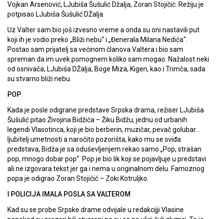
Vojkan Arsenović, LJubiša Šušulić Džalja, Zoran Stojičić. Režiju je
potpisao LJubiša Šušulić DŽalja.
Uz Valter sam bio još izvesno vreme a onda su oni nastavili put
koji ih je vodio preko „Bliži nebu“ i „Đenerala Milana Nedića“.
Postao sam prijatelj sa većinom članova Valtera i bio sam
spreman da im uvek pomognem koliko sam mogao. Nažalost neki
od osnivača, LJubiša DŽalja, Boge Miza, Kigen, kao i Trimča, sada
su stvarno bliži nebu.
POP
Kada je posle odigrane predstave Srpska drama, režiser LJubiša
Šušulić pitao Živojina Bidžića – Žiku Bidžu, jednu od urbanih
legendi Vlasotinca, koji je bio berberin, muzičar, pevač golubar…
ljubitelj umetnosti a naročito pozorišta, kako mu se sviđa
predstava, Bidža je sa oduševljenjem rekao samo „Pop, strašan
pop, mnogo dobar pop“. Pop je bio lik koji se pojavljuje u predstavi
ali ne izgovara tekst jer ga i nema u originalnom delu. Famoznog
popa je odigrao Zoran Stojičić – Zoki Kotruljko.
I POLICIJA IMALA POSLA SA VALTEROM
Kad su se probe Srpske drame odvijale u redakcijji Vlasine