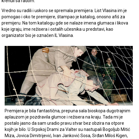
krenuli sa radom.
Vredno su radili i uskoro se spremala premijera. List Vlasina im je
pomogao i oko te premijere, štampao je katalog, onosno afiš za
premijeru. Na tom katalogu gde se nalaze imena glumaca i likova
koje igraju, ime režisera i ostalih učesnika u predstavi, kao
organizator bio je označen IL Vlasina.
Premijera je bila fantastična, prepuna sala bioskopa dugotrajnim
aplauzom je pozdravila glumce i režisera na kraju. Tada mi je
postalo jasno da sam uradio pravu stvar bez obzira na otpore
kojih je bilo. U Srpskoj Drami za Valter su nastupali Bogoljub Mitić
Miza, Jovica Dimitrijević, Ivan Janković Sosa, Srđan Miloš Kigen,