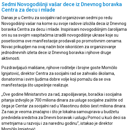
Sedmi Novogodišnji vašar dece iz Dnevnog boravka
Centra za decu i mlade
Danas je u Centru za socijalni rad organizovan sedmi po redu
Novogodišnji vašar na kome su svoje radove izložila deca iz Dnevnog
boravka Centra za decu i mlade. Inspirisani novogodišnjim čarolijama
oni su sa svojim vaspitačima izradili novogodišnje ukrase koje su
posetiocima ove manifestacije prodavali po promotivnim cenama.
Novac prikupljen na ovaj način biće iskorišćen za organizovanje
jednodnevnih izleta dece iz Dnevnog boravka i njihove druge
aktivnosti.
Pozdravljajući mališane, njihove roditelje i brojne goste Momčilo
Ignjatović, direktor Centra za socijalni rad se zahvalio školama,
donatorima i svim ljudima dobre volje koji pomažu da se ova
manifestacija što uspešnije realizuje.
„Ove godine Ministarstvo za rad, zapošljavanje, boračka i socijalna
pitanja izdvojilo je 700 miliona dinara za usluge socijalne zaštite od
čega je Centar za socijalni rad u Vlasotincu dobio šest miliona dinara.
Za nas je veoma značajno i što je lokalna samouprava u budžetu
predvidela sredstva za Dnevni boravak i uslugu Pomoć u kući deci sa
smetnjama u razvoju i za narednu godinu“, istakao je direktor
Momčilo Ignjatović.