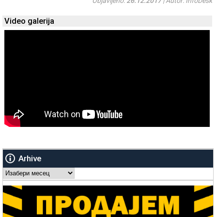
Objavljeno:
26.12.2017
| Autor: InfoDesk
Video galerija
Arhive
Arhive