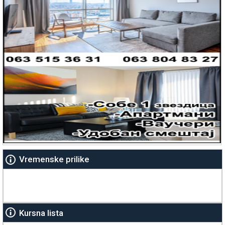
Vremenske prilike
Kursna lista