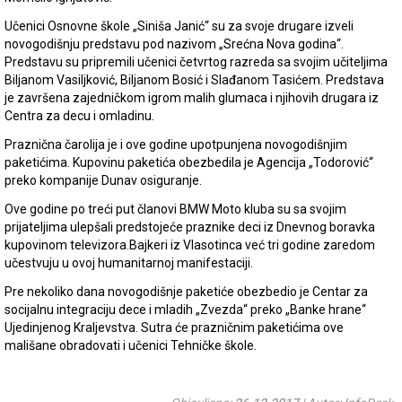
Učenici Osnovne škole „Siniša Janić“ su za svoje drugare izveli
novogodišnju predstavu pod nazivom „Srećna Nova godina“.
Predstavu su pripremili učenici četvrtog razreda sa svojim učiteljima
Biljanom Vasiljković, Biljanom Bosić i Slađanom Tasićem. Predstava
je završena zajedničkom igrom malih glumaca i njihovih drugara iz
Centra za decu i omladinu.
Praznična čarolija je i ove godine upotpunjena novogodišnjim
paketićima. Kupovinu paketića obezbedila je Agencija „Todorović“
preko kompanije Dunav osiguranje.
Ove godine po treći put članovi BMW Moto kluba su sa svojim
prijateljima ulepšali predstojeće praznike deci iz Dnevnog boravka
kupovinom televizora.Bajkeri iz Vlasotinca već tri godine zaredom
učestvuju u ovoj humanitarnoj manifestaciji.
Pre nekoliko dana novogodišnje paketiće obezbedio je Centar za
socijalnu integraciju dece i mladih „Zvezda“ preko „Banke hrane“
Ujedinjenog Kraljevstva. Sutra će prazničnim paketićima ove
mališane obradovati i učenici Tehničke škole.