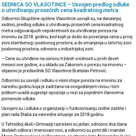
SEDNICA SO VLASOTINCE – Usvojen predlog odluke
o utvrđivanju prosečnih cena kvadratnog metra
Odbornici Skupštine opštine Vlasotince usvojili su, na današnjoj
sednici, predlog odluke o utvrđivanju prosečnih cena kvadratnog
metra odgovarajućih nepokretnosti za utvrđivanje poreza na
imovinu za 2018. godinu, kod kojih je došlo do povećanja cena u prvoj
zoni stambenog i poslovnog prostora, a do smanjenja u četvrtoj zoni
poslovnog prostora, odnosno u industrijskoj zoni.
– Cene su utvrđene na osnovu tržišnih vrednosti u prvih devet
meseci ove godine, a u skladu sa Zakonom o porezu na imovinu –
objasnio je predsednik SO Vlasotince Bratislav Petrović.
Odbornici su usvojili i odluku o visini stope poreza na imovinu za
narednu godinu koja je zadržana na ovogodišnjem nivou i tom
prilikom uvažili sugestije opozicije u vezi sa pojedinim članovima
pomenute odluke.
Usvojeni su i odluka o organizaciji i i funkcionisanju civilne zaštite i
plan rada Štaba za vanredne situacije za 2018.godinu.
U Tehničkoj školi i Gimnaziji razrešeni su jedan, odnosno dva člana
školskih odbora i imenovani novi, a odbornici su potvrdili i mandat