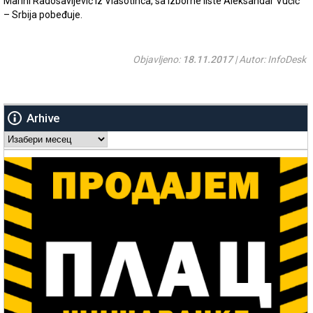
Marini Radosavljević iz Vlasotinca, sa izborne liste Aleksandar Vučić
– Srbija pobeđuje.
Objavljeno:
18.11.2017
| Autor: InfoDesk
Arhive
Arhive