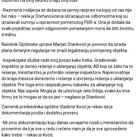
odbornici na ovoj sednici imaju svoj stav.
-Razmena mišljenja se dešava na javnoj raspravi na kojoj od vas nije
bio niko – rekla je Stefanovićeva obraćajući se odbornicima koji su
izražavali sumnju u ispravnost pomenutog PDR-a. Ona je dodala da
svaki pojedinac svojim odgovornim ponašanjem mora da štiti životnu
sredinu.
Načelnik Opštinske uprave Marjan Stanković je ponovio da izrada
plana detanjne regulacije ne znači legalizaciju postojećeg objekta.
-Inspekcijske službe rade svoj posao kako treba. Građevinski
inspektor je doneo rešenje o uklanjanju objekta, AB kop se žalio na to
rešenje, ministarstvo je potvrdilo rešenje inspektora. Najverovatnije
do kraja meseca donećemo i rešenje o izvršenju rešenja o uklanjanju
objekta. Pre toga smo raspisali javnu nabavku za uklanjanje tog
objekta. Nije uspela. Mogla je da učestvuje cela Srbija, svako ko ima
firmu za to mogao je da se javi – naglasio je Stanković.
Zamenik predsednika opštine Vladimir Kocić je rekao da je
dokumentacija prošla i dodatnu proveru.
-Mi smo dokumentaciju koju danas usvajamo nosili u ministarstvo da
proverimo da li je sve u redu i rečeno nam je da je sve sprovedeno
kako treba – rekao je Kocić.