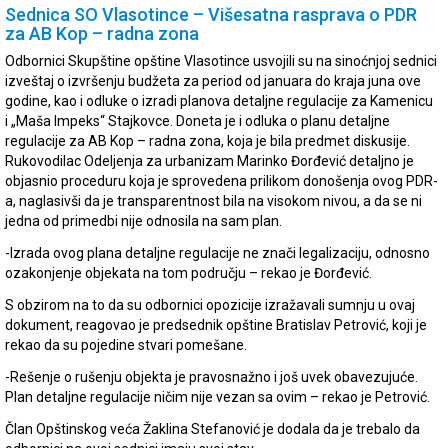
Sednica SO Vlasotince – Višesatna rasprava o PDR
za AB Kop – radna zona
Odbornici Skupštine opštine Vlasotince usvojili su na sinoćnjoj sednici
izveštaj o izvršenju budžeta za period od januara do kraja juna ove
godine, kao i odluke o izradi planova detaljne regulacije za Kamenicu
i „Maša Impeks“ Stajkovce. Doneta je i odluka o planu detaljne
regulacije za AB Kop – radna zona, koja je bila predmet diskusije.
Rukovodilac Odeljenja za urbanizam Marinko Đorđević detaljno je
objasnio proceduru koja je sprovedena prilikom donošenja ovog PDR-
a, naglasivši da je transparentnost bila na visokom nivou, a da se ni
jedna od primedbi nije odnosila na sam plan.
-Izrada ovog plana detaljne regulacije ne znači legalizaciju, odnosno
ozakonjenje objekata na tom području – rekao je Đorđević.
S obzirom na to da su odbornici opozicije izražavali sumnju u ovaj
dokument, reagovao je predsednik opštine Bratislav Petrović, koji je
rekao da su pojedine stvari pomešane.
-Rešenje o rušenju objekta je pravosnažno i još uvek obavezujuće.
Plan detaljne regulacije ničim nije vezan sa ovim – rekao je Petrović.
Član Opštinskog veća Žaklina Stefanović je dodala da je trebalo da