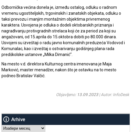
Odbornička većina donela je, između ostalog, odluku o radnom
vremenu ugostiteljskih, trgovinskih i zanatskih objekata, odluku o
taksi prevozu i manjim montažnim objektima privremenog
karaktera. Usvojena je odluka o dodeli oktobarskih priznanja i
nagrađivanju protivgradnih strelaca koji će za period za koji su
angažovani, od 15.aprila do 15.oktobra dobiti po 80.000 dinara.
Usvojeni su izveštaji o radu javno komunalnih preduzeća Vodovod i
Komunalac, kao i izveštaj o ostvarivanju godišnjeg plana rada
predškolske ustanove „Milka Dimanić“.
Na mesto v.d. direktora Kulturnog centra imenovana je Maja
Marković, master menadžer, nakon što je ostavku na to mesto
podneo Bratislav Valčić.
Objavljeno:
13.09.2023
| Autor: InfoDesk
Arhive
Arhive