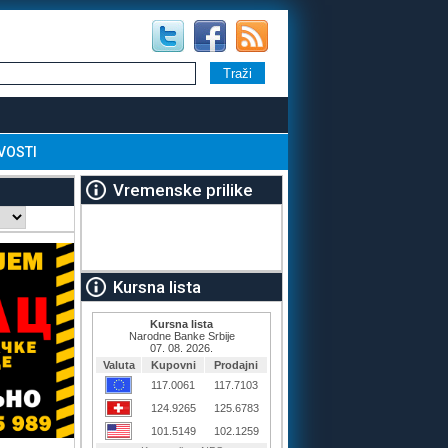
VOSTI
Vremenske prilike
Kursna lista