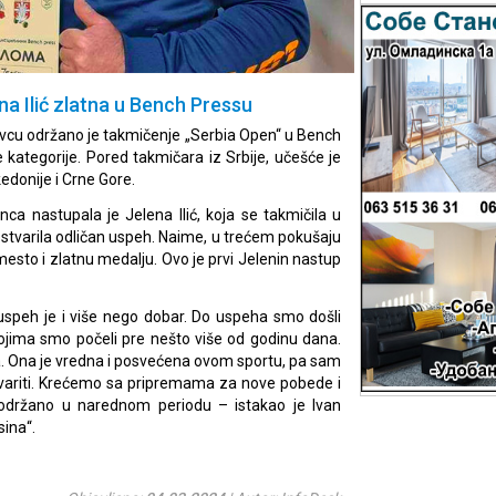
a Ilić zlatna u Bench Pressu
vcu održano je takmičenje „Serbia Open“ u Bench
 kategorije. Pored takmičara iz Srbije, učešće je
edonije i Crne Gore.
nca nastupala je Jelena Ilić, koja se takmičila u
i ostvarila odličan uspeh. Naime, u trećem pokušaju
 mesto i zlatnu medalju. Ovo je prvi Jelenin nastup
uspeh je i više nego dobar. Do uspeha smo došli
jima smo počeli pre nešto više od godinu dana.
a. Ona je vredna i posvećena ovom sportu, pa sam
stvariti. Krećemo sa pripremama za nove pobede i
i održano u narednom periodu – istakao je Ivan
sina“.