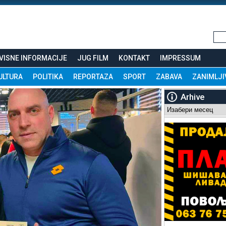
VISNE INFORMACIJE
JUG FILM
KONTAKT
IMPRESSUM
ULTURA
POLITIKA
REPORTAZA
SPORT
ZABAVA
ZANIMLJI
Arhive
Arhive