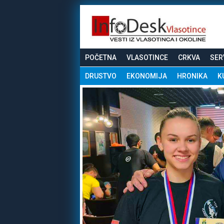
POČETNA
VLASOTINCE
CRKVA
SER
DRUSTVO
EKONOMIJA
HRONIKA
K