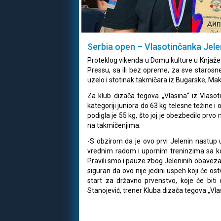
Serbia open – Vlasotinčanka Jelen
Proteklog vikenda u Domu kulture u Knjaže
Pressu, sa ili bez opreme, za sve starosne
uzelo i stotinak takmičara iz Bugarske, Mak
Za klub dizača tegova „Vlasina“ iz Vlasoti
kategoriji juniora do 63 kg telesne težine 
podigla je 55 kg, što joj je obezbedilo prvo
na takmičenjima.
-S obzirom da je ovo prvi Jelenin nastup 
vrednim radom i upornim treninzima sa ko
Pravili smo i pauze zbog Jeleninih obavez
siguran da ovo nije jedini uspeh koji će o
start za državno prvenstvo, koje će bit
Stanojević, trener Kluba dizača tegova „Vla