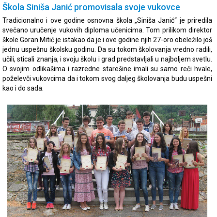
Škola Siniša Janić promovisala svoje vukovce
Tradicionalno i ove godine osnovna škola „Siniša Janić“ je priredila
svečano uručenje vukovih diploma učenicima. Tom prilikom direktor
škole Goran Mitić je istakao da je i ove godine njih 27-oro obeležilo još
jednu uspešnu školsku godinu. Da su tokom školovanja vredno radili,
učili, sticali znanja, i svoju školu i grad predstavljali u najboljem svetlu.
O svojim odlikašima i razredne starešine imali su samo reči hvale,
poželevči vukovcima da i tokom svog daljeg školovanja budu uspešni
kao i do sada.