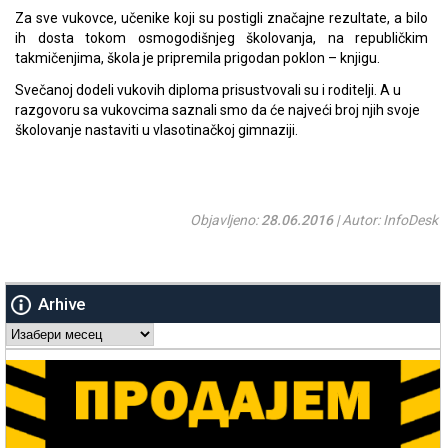
Za sve vukovce, učenike koji su postigli značajne rezultate, a bilo
ih dosta tokom osmogodišnjeg školovanja, na republičkim
takmičenjima, škola je pripremila prigodan poklon – knjigu.
Svečanoj dodeli vukovih diploma prisustvovali su i roditelji. A u
razgovoru sa vukovcima saznali smo da će najveći broj njih svoje
školovanje nastaviti u vlasotinačkoj gimnaziji.
Objavljeno:
28.06.2016
| Autor: InfoDesk
Arhive
Arhive