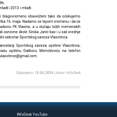
đe,
lađi i 2013. i mlađi.
ti i blagovremeno obavešteni tako da očekujemo
tvrtka 16. maja. Nadamo se lepom vremenu i da će
adionu FK Vlasine, a u slučaju loših vremenskih
ali osnovne škole Siniša Janić kao i u sali srednje
alni sekretar Sportskog saveza Vlasotinca.
ancelariji Sportskog saveza opštine Vlasotince,
našu opštinu Daliboru Momčiloviću na telefon
zvlasotince@gmail.com.
Objavljeno:
15.05.2024
| Autor: InfoDesk
INfoDesk YouTube