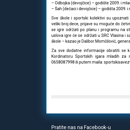
– Odbojka (devojčice) – godište 2009. i mla
– Šah (dečaci i devojčice) – godišta 2009. i m
Sve škole i sportski kolektivi su upozna
veliki broj dece, prijave su moguće do če
se igre održati po planu i programu na st
uslova igre će se održati u SRC Vlasina i s
škole – kazao je Dalibor Momčilović, gener
Za sve dodatne informacije obratiti se k
Kordinatoru Sportskih igara mladih za 
0658087998 ili putem maila: sportskisave
Pratite nas na Facebook-u