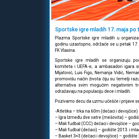
Sportske igre mladih 17. maja po t
Plazma Sportske igre mladih u organizac
godinu uzastopno, održaće se u petak 17
FK Vlasina.
Sportske igre mladih se organizuju po
komiteta i UEFA-e, a ambasadori igara 
Mijatović, Luis Figo, Nemanja Vidić, Neman
promovišu način života čiju su temelji razum
alternativa svim mogućim negativnim tr
odražavaju na populaciju dece i mladih.
Pozivamo decu da uzmu učešće i prijave se
-Atletika – trka na 60m (dečaci i devojčice) g
– Igra Između dve vatre (mešovita) – godišta
– Mali fudbal (CCC) dečaci i devojčice – god
– Mali fudbal (dečaci) – godište 2013. i mla
– Basket 3×3 (dečaci i devojčice) – godište 