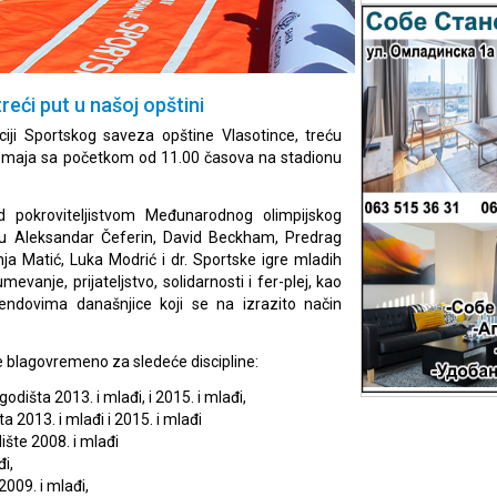
reći put u našoj opštini
iji Sportskog saveza opštine Vlasotince, treću
. maja sa početkom od 11.00 časova na stadionu
d pokroviteljistvom Međunarodnog olimpijskog
su Aleksandar Čeferin, David Beckham, Predrag
ja Matić, Luka Modrić i dr. Sportske igre mladih
evanje, prijateljstvo, solidarnosti i fer-plej, kao
endovima današnjice koji se na izrazito način
 blagovremeno za sledeće discipline:
odišta 2013. i mlađi, i 2015. i mlađi,
 2013. i mlađi i 2015. i mlađi
ište 2008. i mlađi
đi,
2009. i mlađi,