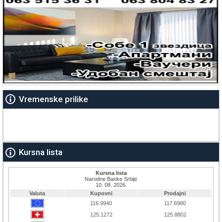
Vremenske prilike
Kursna lista