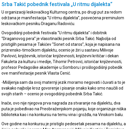
Srba Takić pobednik festivala „U ritmu dijalekta“
U organizaciji leskovačkog Kulturnog centra, po drugi put za redom
održana je manifestacija “U ritmu dijalekta”, posvećena preminulom
leskovačkom pesniku Draganu Radoviću.
Ovogodišnji pobednik festivala “U ritmu dijalekta” i dobitnik
“Draganovog pera” je vlasotinački pesnik Srba Takić. Najbolja od
pristiglih pesama je Takićev “Sonet od staros”, koja je napisana na
prizrensko-timočkom dijalektu, ocenio je žiri u sastavu Milivoje
Pavlović, književnik, istoričar književnosti, književni kritičar i dekan
Fakuleta za kulturu i medije, Tihomir Petrović, istoričar književnosti,
profesor Pedagoške akademije u Somboru i prošlogodišnji pobedik
ove manifestacije pesnik Vlasta Cenić.
-Mišljenja sam da svoj maternji jezik moramo negovati i čuvati a to je
svakako najbolje kroz govorenje i pisanje onako kako smo naučili od
svojih starih – ocenio je ovogodišnji pobednik Srba Takić.
Inače, ovo nije njegova prva nagrada za stvaranje na dijalektu, dva
puta je pobeđivao na Preobraženjskom pojanju, koje organizuje niška
biblioteka kao i na konkursu na temu vina i grožđa, na Vinskom balu.
Ove godine na konkursu je pristiglo pedesetak pesama na dijalektu, a