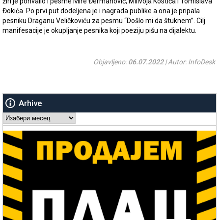
žiri je pohvalio i pesme Mire Đermanović, Milivoja Kostića i Tomislava
Đokića. Po prvi put dodeljena je i nagrada publike a ona je pripala
pesniku Draganu Veličkoviću za pesmu “Došlo mi da štuknem”. Cilj
manifesacije je okupljanje pesnika koji poeziju pišu na dijalektu.
Objavljeno:
06.07.2022
| Autor: InfoDesk
Arhive
Arhive