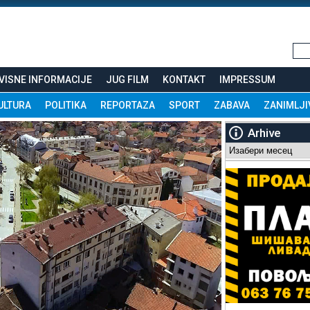
VISNE INFORMACIJE
JUG FILM
KONTAKT
IMPRESSUM
ULTURA
POLITIKA
REPORTAZA
SPORT
ZABAVA
ZANIMLJI
Arhive
Arhive