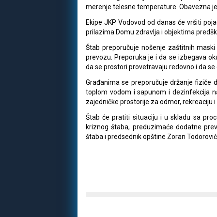
merenje telesne temperature. Obavezna je i 
Ekipe JKP Vodovod od danas će vršiti poja
prilazima Domu zdravlja i objektima predš
Štab preporučuje nošenje zaštitnih maski
prevozu. Preporuka je i da se izbegava oku
da se prostori provetravaju redovno i da se
Građanima se preporučuje držanje fiziče 
toplom vodom i sapunom i dezinfekcija na
zajedničke prostorije za odmor, rekreaciju 
Štab će pratiti situaciju i u skladu sa p
kriznog štaba, preduzimaće dodatne prev
štaba i predsednik opštine Zoran Todorović