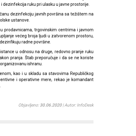
dezinfekcija ruku pri ulasku u javne prostorije.
čanu dezinfekciju javnih površina sa težištem na
kolske ustanove.
 u prodavnicama, trgovinskim centrima i javnom
pljanje većeg broja ljudi u zatvorenom prostoru,
 dezinfikuju radne površine.
distance u odnosu na druge, redovno pranje ruku
kon pranja. Štab preporučuje i da se ne koriste
i organizovanu ishranu.
rocenom, kao i u skladu sa stavovima Republičkog
entivne i operativne mere, rekao je komandant
.
Objavljeno:
30.06.2020
| Autor: InfoDesk