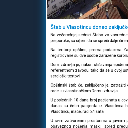
Štab u Vlasotincu doneo zaključk
Na večerašnjoj sednici Štaba za vanredne s
preporuke, sa ciljem da se spreči dalje šire
Na teritoriji opštine, prema podacima Z
registrovane su dve osobe zaražene korona
Dom zdravlja je, nakon stišavanja epidemi
referentnom zavodu, tako da se u ovoj us
serološki testovi.
Opštinski štab će, zaključeno je, zatraži
rade i u vlasotinačkom Domu zdravlja.
U poslednjih 10 dana broj pacijenata u co
danas su četiri pacijenta iz Vlasotinca
Vlasotincu, inače, radi 24 sata.
U svim zatvorenim prostorima u javnim
obaveznog nošenja maski. Ispred predu