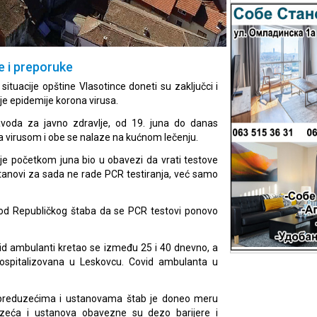
e i preporuke
ituacije opštine Vlasotince doneti su zaključci i
nje epidemije korona virusa.
avoda za javno zdravlje, od 19. juna do danas
 virusom i obe se nalaze na kućnom lečenju.
je početkom juna bio u obavezi da vrati testove
tanovi za sada ne rade PCR testiranja, već samo
ti od Republičkog štaba da se PCR testovi ponovo
vid ambulanti kretao se između 25 i 40 dnevno, a
 hospitalizovana u Leskovcu. Covid ambulanta u
 preduzećima i ustanovama štab je doneo meru
zeća i ustanova obavezne su dezo barijere i