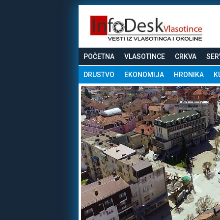
POČETNA
VLASOTINCE
CRKVA
SER
DRUSTVO
EKONOMIJA
HRONIKA
K