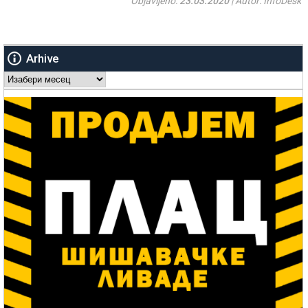
Objavljeno:
23.03.2020
| Autor: InfoDesk
Arhive
Arhive