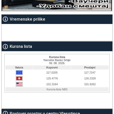
Vremenske prilike
Kursna lista
Poslovni prostor u centru Vlasotinca