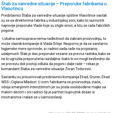
Štab za vanredne situacije – Preporuke fabrikama u
Vlasotincu
Predstavnici Štaba za vanredne situacije opštine Vlasotince sastali
su se sa direktorima fabrika u industrijskoj zoni, kako bi razmotrili
najnovije preporuke Vlade koje su stigle sinoć, a tiču se rada fabričkih
pogona.
-Lokalna samouprava nema nadležnost da zabrani proizvodnju, to
može vlasnik kompanije ili Vlada Srbije. Nesporno je da se sanitarno
higijenske mere sprovode, a i radnici sada rade na propisanoj
udaljenosti. Štab je dao preporuke vezane za prevoz radnika, kako se
ne bi ugrozila preporučena razdaljina i kako bi svi mogli bezbedno da
se prevezu dok postoji odluka da pogoni i dalje rade – rekao je
komandant Štaba za vanredne situacije Zoran Todorović.
Sastanku su prisustvovali predstavnici kompanija Elrad, Gruner, Elrad
WSS i Ciglana Mladost. U ovim fabrikama se proizvodnja, inače,
odvija smanjenim intenzitetom jer su posla osolobođene majke sa
malom decom i oni radnici čiji je partner/supružnik došao iz
inostranstva i nalazi se u samoizolaciji.