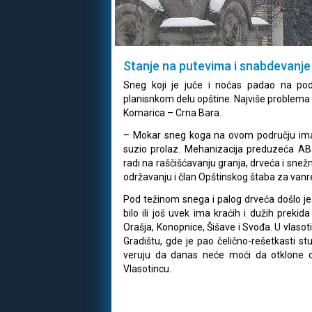
Stanje na putevima i snabdevanje
Sneg koji je juče i noćas padao na pod
planisnkom delu opštine. Najviše problema 
Komarica – Crna Bara.
– Mokar sneg koga na ovom području ima 
suzio prolaz. Mehanizacija preduzeća A
radi na raščišćavanju granja, drveća i sn
održavanju i član Opštinskog štaba za vanr
Pod težinom snega i palog drveća došlo j
bilo ili još uvek ima kraćih i dužih prek
Orašja, Konopnice, Šišave i Svođa. U vlasoti
Gradištu, gde je pao čelično-rešetkasti s
veruju da danas neće moći da otklone ov
Vlasotincu.