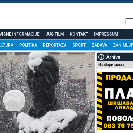
VISNE INFORMACIJE
JUG FILM
KONTAKT
IMPRESSUM
ULTURA
POLITIKA
REPORTAZA
SPORT
ZABAVA
ZANIMLJI
Arhive
Arhive