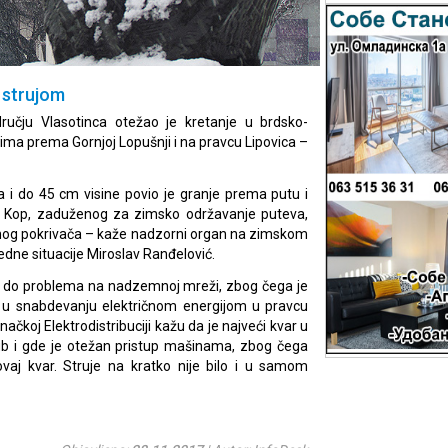
 strujom
ručju Vlasotinca otežao je kretanje u brdsko-
ima prema Gornjoj Lopušnji i na pravcu Lipovica –
i do 45 cm visine povio je granje prema putu i
B Kop, zaduženog za zimsko održavanje puteva,
ežnog pokrivača – kaže nadzorni organ na zimskom
edne situacije Miroslav Ranđelović.
e do problema na nadzemnoj mreži, zbog čega je
ida u snabdevanju električnom energijom u pravcu
načkoj Elektrodistribuciji kažu da je najveći kvar u
tub i gde je otežan pristup mašinama, zbog čega
aj kvar. Struje na kratko nije bilo i u samom