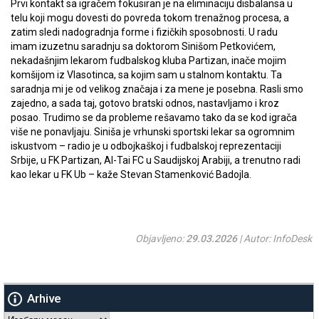
Prvi kontakt sa igračem fokusiran je na eliminaciju disbalansa u
telu koji mogu dovesti do povreda tokom trenažnog procesa, a
zatim sledi nadogradnja forme i fizičkih sposobnosti. U radu
imam izuzetnu saradnju sa doktorom Sinišom Petkovićem,
nekadašnjim lekarom fudbalskog kluba Partizan, inače mojim
komšijom iz Vlasotinca, sa kojim sam u stalnom kontaktu. Ta
saradnja mi je od velikog značaja i za mene je posebna. Rasli smo
zajedno, a sada taj, gotovo bratski odnos, nastavljamo i kroz
posao. Trudimo se da probleme rešavamo tako da se kod igrača
više ne ponavljaju. Siniša je vrhunski sportski lekar sa ogromnim
iskustvom – radio je u odbojkaškoj i fudbalskoj reprezentaciji
Srbije, u FK Partizan, Al-Tai FC u Saudijskoj Arabiji, a trenutno radi
kao lekar u FK Ub – kaže Stevan Stamenković Badojla.
Objavljeno:
29.03.2026
| Autor: InfoDesk
Arhive
Arhive