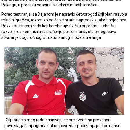
Pekingu, u procesu odabira i selekcije mladih igračica.
Pored testiranja, sa Dejanom je napravio četvorogodišnji plan razvoja
mladih igračica, tokom kojeg će se pratiti napredak svakog pojedinca.
Razvili su sistem rada koji kombinuje fizičku pripremu i tehnički
razvoj kroz kontinuirano praćenje performansi, što omogućava
stvaranje dugoročnog, strukturisanog modela treninga.
-Cilj i princip mog rada zasnivaju se pre svega na prevenciji
povreda, jačanju igrača nakon povreda i podizanju performansi.