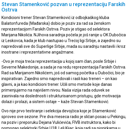
Stevan Stamenković pozvan u reprezentaciju Farskih
Ostrva
Kondicioni trener Stevan Stamenković iz odbojkaškog kluba
Balatonfureda (Mađarska) dobio je poziv za rad sa ženskom
reprezentacijom Farskih Ostrva. Poziv je stigao od selektora
Marijana Nikolića. NJihova saradnja počela je još ranije u OK Dubočica
iz Leskovca, kada je klub nastupao u Trećoj ligi Srbije, a zajedno su
napredovali sve do Superlige Srbije, mada su saradnju nastavili i kroz
inostrane i reprezentativne angažmane.
-Ovo je moja treća reprezentacija u kojoj sam član, posle Srbije i
Severne Makedonije, a sada je na redu reprezentacija Farskih Ostrva.
Rad sa Marijanom Nikolićem, još od samog početka u Dubočici, bio je
inspirativan. Zajedno smo napredovali i rasli kao treneri – on kao
glavni, a ja kao kondicioni trener. Učili smo metode koje danas
primenjujemo na najvišem nivou. Naša vizija rada oduvek se
zasnivala na doslednosti i strukturisanom pristupu, gde motivacija
dolazi i prolazi, a sistem ostaje – kaže Stevan Stamenković.
Ovo nije prvo testiranje i selekcija devojčica koje je Stamenković
sproveo ove sezone. Pre dva meseca radio je sličan posao u Pekingu,
na poziv i preporuku Dejana Vulićevića, FIVB instruktora, kako bi
pomogao selektorki Srbije U18, Leli Kijac, koja radi sa pionirkama u