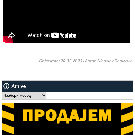
Objavljeno:
20.02.2023
| Autor: Ninoslav Radicevic
Arhive
Arhive