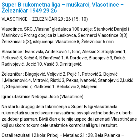
Super B rukometna liga – muškarci, Vlasotince –
Železničar 1949 29:26
VLASOTINCE – ŽELEZNIČAR 29 : 26 (15 : 10)
Vlasotince, SRC „Vlasina“ gledalaca 100 sudije: Stanković Danijel i
Marinković Prdrag obojica iz Leskovca, Sedmerci Vlasotince 3(3)
Železničar 5(3), isključenja: Vlasotince 8, Železničar 6 min.
Vlasotince : Ivanovski, Anđelković 1, Girić, Aleksić 3, Stojiljković 1,
Petković 3, Kočić 4, B.Đorđević 1, A.Đorđević, Blagojević 3, Đokić ,
Radivojević, Jocić 10, Vasić 3, Dimitrijević.
Železničar : Blagojević, Veljović 2, Pejić 1, Petrović 2, Bojović
1,Mladenović 4, Mitrović, Ristić 3, Pekas, Ivanović, Stanojević 2,Lukić
1, Stepanović 7, Zlatković 1, Veličković 2, Maljević.
Igrač utakmice Nebojša Jocić (Vlasotince)
Na startu drugog dela takmičenja u Super B ligi vlasotinački
rukometaši su pred svojim navijačima osvojili važne bodove u borbi
za dobar plasman. Bivši član elte nije uspeo da iznenadi Vlasotinčane
koji su skoro tokom cele utakmice kontrolisali igru i rezultat.
Ostali rezultati 12.kola: Priboj – Metalac 21 : 28, Bela Palanka –