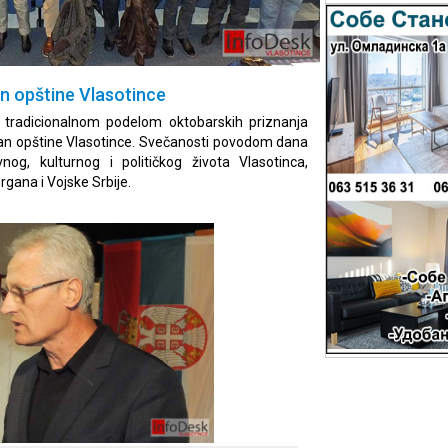
 opštine Vlasotince
tradicionalnom podelom oktobarskih priznanja
Dan opštine Vlasotince. Svečanosti povodom dana
vnog, kulturnog i političkog života Vlasotinca,
rgana i Vojske Srbije.