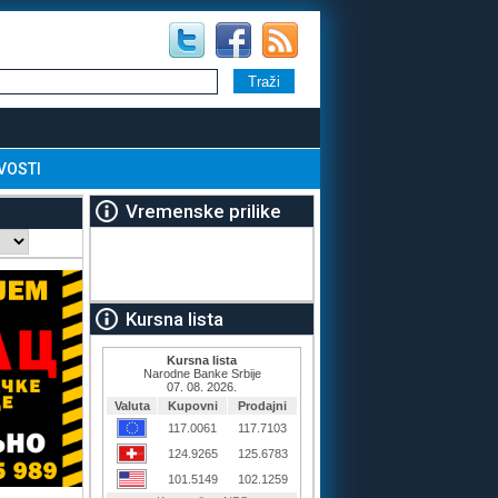
VOSTI
Vremenske prilike
Kursna lista