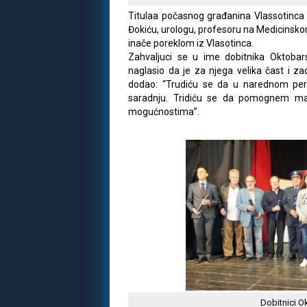
Titulaa počasnog građanina Vlassotinca 
Đokiću, urologu, profesoru na Medicinsk
inače poreklom iz Vlasotinca.
Zahvaljuci se u ime dobitnika Oktobar
naglasio da je za njega velika čast i za
dodao: “Trudiću se da u narednom pe
saradnju. Tridiću se da pomognem m
mogućnostima”.
Dobitnici 