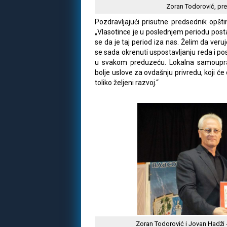
Zoran Todorović, pr
Pozdravljajući prisutne predsednik opšt
„Vlasotince je u poslednjem periodu post
se da je taj period iza nas. Želim da ver
se sada okrenuti uspostavljanju reda i 
u svakom preduzeću. Lokalna samoupra
bolje uslove za ovdašnju privredu, koji ć
toliko željeni razvoj.“
Zoran Todorović i Jovan Hadži 