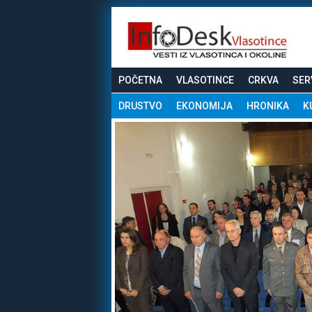
POČETNA
VLASOTINCE
CRKVA
SER
DRUSTVO
EKONOMIJA
HRONIKA
K