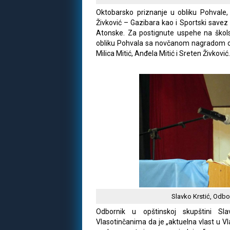
Oktobarsko priznanje u obliku Pohvale, 
Živković – Gazibara kao i Sportski savez
Atonske. Za postignute uspehe na škol
obliku Pohvala sa novčanom nagradom od
Milica Mitić, Anđela Mitić i Sreten Živković
Slavko Krstić, Odbo
Odbornik u opštinskoj skupštini Sla
Vlasotinčanima da je „aktuelna vlast u Vl