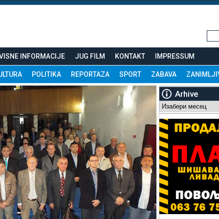
VISNE INFORMACIJE
JUG FILM
KONTAKT
IMPRESSUM
ULTURA
POLITIKA
REPORTAZA
SPORT
ZABAVA
ZANIMLJI
Arhive
Arhive