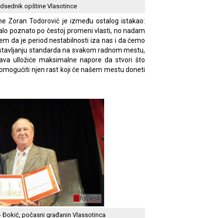
edsednik opštine Vlasotince
ine Zoran Todorović je između ostalog istakao:
alo poznato po čestoj promeni vlasti, no nadam
ujem da je period nestabilnosti iza nas i da ćemo
postavljanju standarda na svakom radnom mestu,
va ulložiće maksimalne napore da stvori što
e omogućiti njen rast koji će našem mestu doneti
- Đokić, počasni građanin Vlassotinca