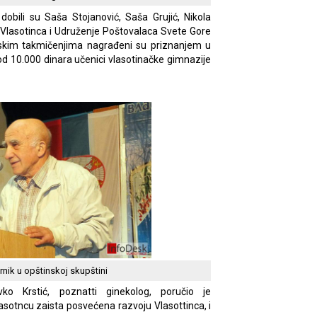
dobili su Saša Stojanović, Saša Grujić, Nikola
 Vlasotinca i Udruženje Poštovalaca Svete Gore
skim takmičenjima nagrađeni su priznanjem u
 10.000 dinara učenici vlasotinačke gimnazije
.
rnik u opštinskoj skupštini
vko Krstić, poznatti ginekolog, poručio je
asotncu zaista posvećena razvoju Vlasottinca, i