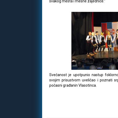
svakog mesta i mesne zajednice.“
Svečanost je upotpunio nastup foklorn
svojim prisustvom uveličao i poznati srp
počasni građanin Vlasotinca.