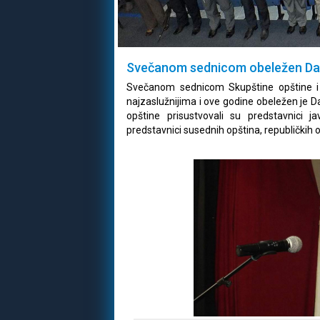
Svečanom sednicom obeležen Dan
Svečanom sednicom Skupštine opštine i 
najzaslužnijima i ove godine obeležen je 
opštine prisustvovali su predstavnici ja
predstavnici susednih opština, republičkih o