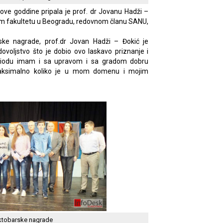
ove goddine pripala je prof. dr Jovanu Hadži –
om fakultetu u Beogradu, redovnom članu SANU,
ske nagrade, prof.dr Jovan Hadži – Đokić je
dovoljstvo što je dobio ovo laskavo priznanje i
riodu imam i sa upravom i sa gradom dobru
aksimalno koliko je u mom domenu i mojim
Oktobarske nagrade