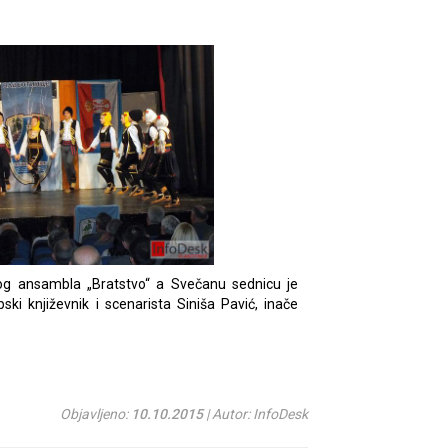
og ansambla „Bratstvo“ a Svečanu sednicu je
ski književnik i scenarista Siniša Pavić, inače
Objavljeno:
10.10.2015
| Autor: InfoDesk