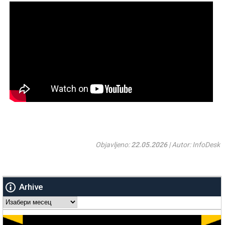
Objavljeno:
22.05.2026
| Autor: InfoDesk
Arhive
Arhive