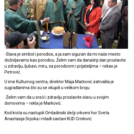
-Slava je simbol i porodice, a ja sam siguran da mi naše mesto
doživljavamo kao porodicu. Želim vam da današnji dan proslavite
u zdravlju, ljubavi, miru, sa porodicom i prijateljima – rekao je
Petrović.
U ime Kulturnog centra, direktor Maja Marković zahvalila je
sugrađanima što su se okupili u velikom broju:
-Želim vam da u sreći i zdravlju proslavite slavu u svojim
domovima – rekla je Marković.
Kod krsta su nastupili Omladinski dečji crkveni hor Sveta
Anastasija Srpska i mlađi sastavi KUD Crnilović.