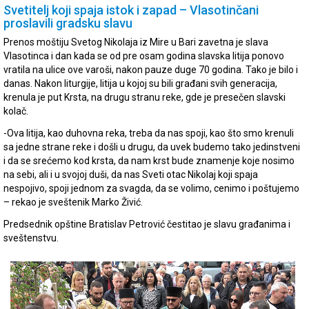
Svetitelj koji spaja istok i zapad – Vlasotinčani
proslavili gradsku slavu
Prenos moštiju Svetog Nikolaja iz Mire u Bari zavetna je slava
Vlasotinca i dan kada se od pre osam godina slavska litija ponovo
vratila na ulice ove varoši, nakon pauze duge 70 godina. Tako je bilo i
danas. Nakon liturgije, litija u kojoj su bili građani svih generacija,
krenula je put Krsta, na drugu stranu reke, gde je presečen slavski
kolač.
-Ova litija, kao duhovna reka, treba da nas spoji, kao što smo krenuli
sa jedne strane reke i došli u drugu, da uvek budemo tako jedinstveni
i da se srećemo kod krsta, da nam krst bude znamenje koje nosimo
na sebi, ali i u svojoj duši, da nas Sveti otac Nikolaj koji spaja
nespojivo, spoji jednom za svagda, da se volimo, cenimo i poštujemo
– rekao je sveštenik Marko Živić.
Predsednik opštine Bratislav Petrović čestitao je slavu građanima i
sveštenstvu.