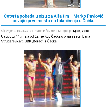
Četvrta pobeda u nizu za Alfa tim – Marko Pavlović
osvojio prvo mesto na takmičenju u Čačku
Objavljeno:
16.05.2019
| Autor:
InfoDesk
| Kategorija:
Sport
,
Vesti
U subotu, 11. maja održan je Kup Čačka u organizaciji Ivana
Strugarevića tj. BBK „Borac“ iz Čačka.