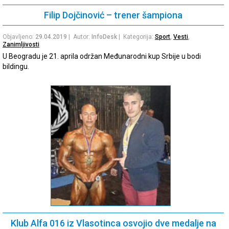
Filip Dojčinović – trener šampiona
Objavljeno:
29.04.2019
| Autor:
InfoDesk
| Kategorija:
Sport
,
Vesti
,
Zanimljivosti
U Beogradu je 21. aprila održan Međunarodni kup Srbije u bodi
bildingu.
Klub Alfa 016 iz Vlasotinca osvojio dve medalje na