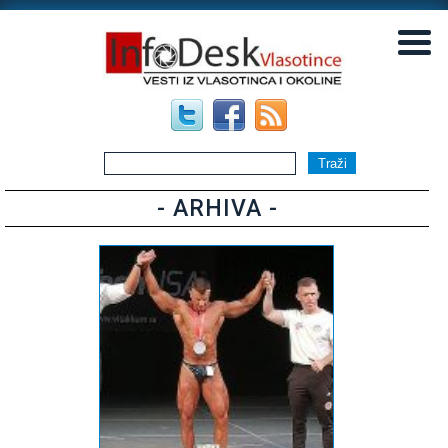
▼
▼
- ARHIVA -