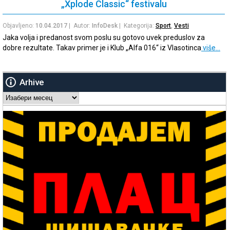
„Xplode Classic“ festivalu
Objavljeno:
10.04.2017
| Autor:
InfoDesk
| Kategorija:
Sport
,
Vesti
Jaka volja i predanost svom poslu su gotovo uvek preduslov za
dobre rezultate. Takav primer je i Klub „Alfa 016“ iz Vlasotinca
više…
Arhive
Arhive