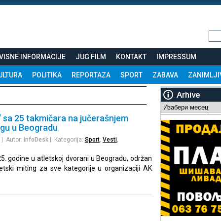
VISNE INFORMACIJE
JUG FILM
KONTAKT
IMPRESSUM
ULTURA
POLITIKA
REPORTAZA
SPORT
ZABAVA
ZANIMLJI
Arhive
Arhive
 sa 25 takmičara na jučerašnjem
ngu u Beogradu
| Autor:
InfoDesk
| Kategorija:
Sport
,
Vesti
,
25. godine u atletskoj dvorani u Beogradu, održan
tski miting za sve kategorije u organizaciji AK