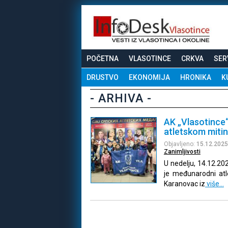
POČETNA
VLASOTINCE
CRKVA
SER
DRUSTVO
EKONOMIJA
HRONIKA
K
- ARHIVA -
AK „Vlasotince“
atletskom miti
Objavljeno:
15.12.2025
Zanimljivosti
U nedelju, 14.12.20
je međunarodni atle
Karanovac iz
više…