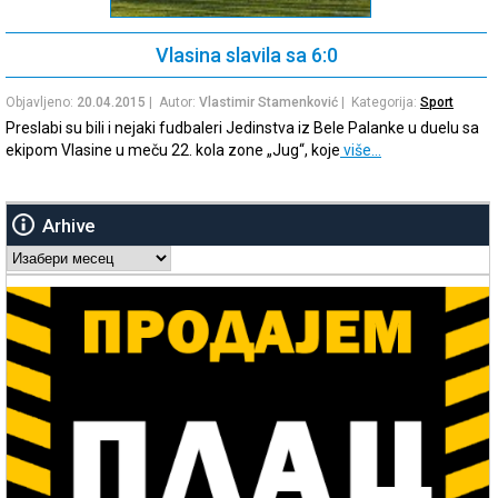
Vlasina slavila sa 6:0
Objavljeno:
20.04.2015
| Autor:
Vlastimir Stamenković
| Kategorija:
Sport
Preslabi su bili i nejaki fudbaleri Jedinstva iz Bele Palanke u duelu sa
ekipom Vlasine u meču 22. kola zone „Jug“, koje
više…
Arhive
Arhive