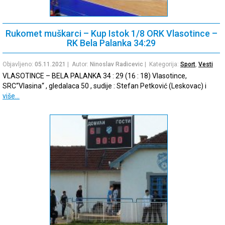
Rukomet muškarci – Kup Istok 1/8 ORK Vlasotince –
RK Bela Palanka 34:29
Objavljeno:
05.11.2021
| Autor:
Ninoslav Radicevic
| Kategorija:
Sport
,
Vesti
VLASOTINCE – BELA PALANKA 34 : 29 (16 : 18) Vlasotince,
SRC“Vlasina“ , gledalaca 50 , sudije : Stefan Petković (Leskovac) i
više…