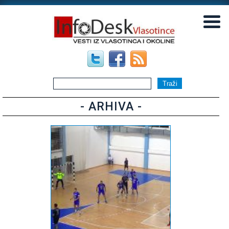
▼
▼
- ARHIVA -