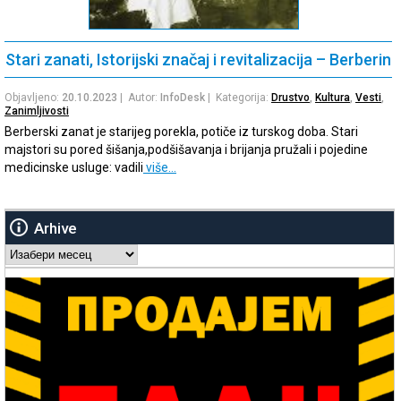
Stari zanati, Istorijski značaj i revitalizacija – Berberin
Objavljeno:
20.10.2023
| Autor:
InfoDesk
| Kategorija:
Drustvo
,
Kultura
,
Vesti
,
Zanimljivosti
Berberski zanat je starijeg porekla, potiče iz turskog doba. Stari
majstori su pored šišanja,podšišavanja i brijanja pružali i pojedine
medicinske usluge: vadili
više…
Arhive
Arhive