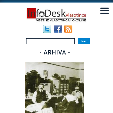
▼
▼
- ARHIVA -