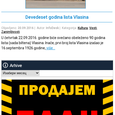
Devedeset godina lista Vlasina
Objavljeno:
20.09.2016
| Autor:
InfoDesk
| Kategorija:
Kultura
,
Vesti
,
Zanimljivosti
U četvrtak 22.09.2016. godine biće svečano obeleženo 90 godina
lista (sada biltena) Vlasina. Inače, prvi broj lista Vlasina izašao je
16.septembra 1926.godine,
više…
Arhive
Arhive