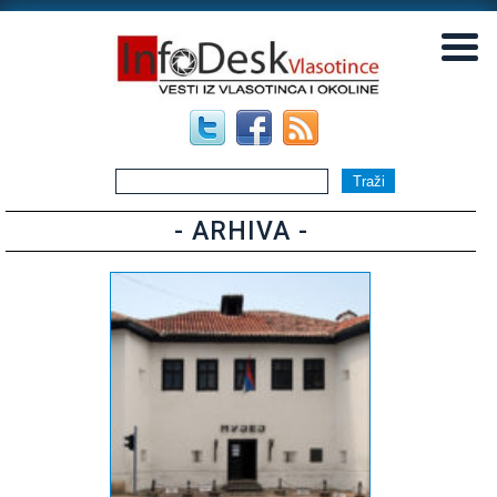
▼
▼
- ARHIVA -