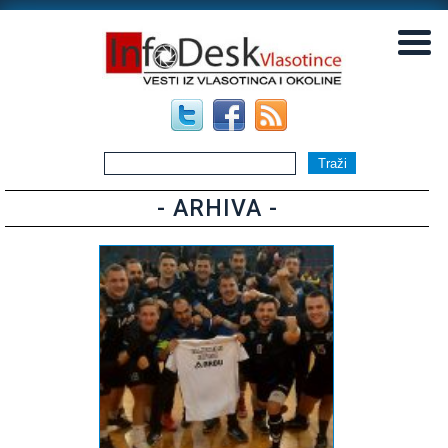
▼
▼
- ARHIVA -