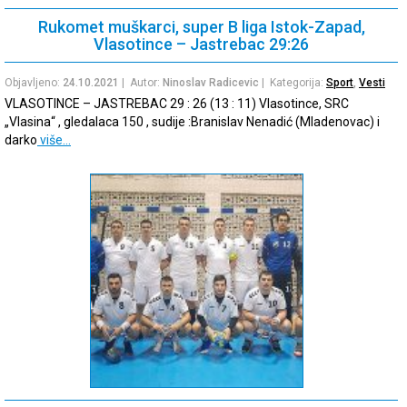
Rukomet muškarci, super B liga Istok-Zapad,
Vlasotince – Jastrebac 29:26
Objavljeno:
24.10.2021
| Autor:
Ninoslav Radicevic
| Kategorija:
Sport
,
Vesti
VLASOTINCE – JASTREBAC 29 : 26 (13 : 11) Vlasotince, SRC
„Vlasina“ , gledalaca 150 , sudije :Branislav Nenadić (Mladenovac) i
darko
više…