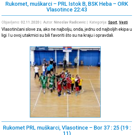
Rukomet, muškarci – PRL Istok B, BSK Heba – ORK
Vlasotince 22:43
Objavljeno:
02.11.2020
| Autor:
Ninoslav Radicevic
| Kategorija:
Sport
,
Vesti
Vlasotinčani slove za, ako ne najbolju, onda, jednu od najboljih ekipa u
ligi. I u ovoj utakmici su bili favoriti što su na kraju i opravdali.
Rukomet PRL muškarci, Vlasotince – Bor 37 : 25 (19 :
11)