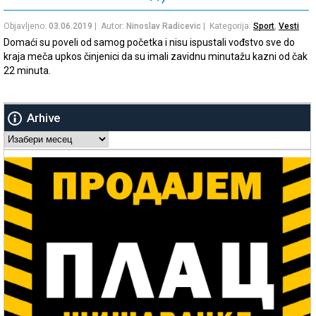
Objavljeno:
03.06.2019
| Autor:
Ninoslav Radicevic
| Kategorija:
Sport
,
Vesti
Domaći su poveli od samog početka i nisu ispustali vođstvo sve do
kraja meča upkos činjenici da su imali zavidnu minutažu kazni od čak
22 minuta.
Arhive
Arhive