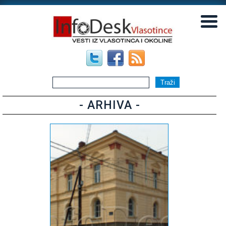
▼
▼
- ARHIVA -