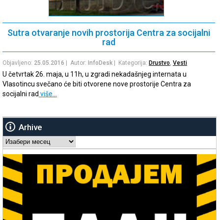
Sutra otvaranje novih prostorija Centra za socijalni
rad
Objavljeno:
25.05.2016
| Autor:
InfoDesk
| Kategorija:
Drustvo
,
Vesti
U četvrtak 26. maja, u 11h, u zgradi nekadašnjeg internata u
Vlasotincu svečano će biti otvorene nove prostorije Centra za
socijalni rad
više…
Arhive
Arhive