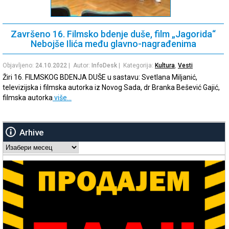
Završeno 16. Filmsko bdenje duše, film „Jagorida“
Nebojše Ilića među glavno-nagrađenima
Objavljeno:
24.10.2022
| Autor:
InfoDesk
| Kategorija:
Kultura
,
Vesti
Žiri 16. FILMSKOG BDENJA DUŠE u sastavu: Svetlana Miljanić,
televizijska i filmska autorka iz Novog Sada, dr Branka Bešević Gajić,
filmska autorka
više…
Arhive
Arhive