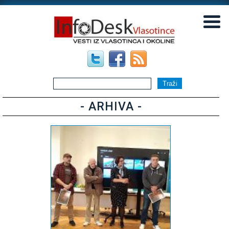
▼
▼
- ARHIVA -