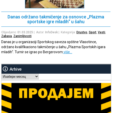
Danas održano takmičenje za osnovce „Plazma
sportske igre mladih“ u šahu
Objavljeno:
01.03.2025
| Autor:
InfoDesk
| Kategorija:
Drustvo
,
Sport
,
Vesti
,
Zabava
,
Zanimljivosti
Danas je u organizaciji Sportskog saveza opštine Vlasotince,
održano kvalifikaciono takmičenje u šahu „Plazma Sportskih igara
mladih“. Turnir se igrao po Bergerovom
više…
Arhive
Arhive