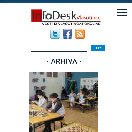
▼
▼
- ARHIVA -