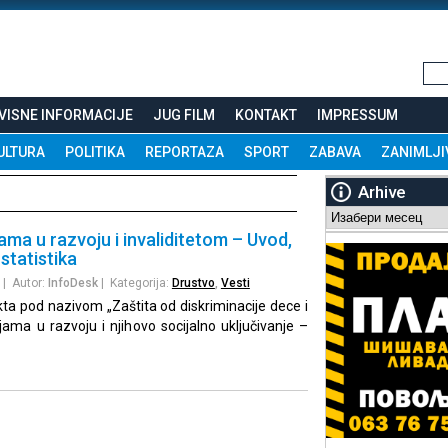
VISNE INFORMACIJE
JUG FILM
KONTAKT
IMPRESSUM
ULTURA
POLITIKA
REPORTAZA
SPORT
ZABAVA
ZANIMLJI
Arhive
Arhive
ma u razvoju i invaliditetom – Uvod,
statistika
| Autor:
InfoDesk
| Kategorija:
Drustvo
,
Vesti
kta pod nazivom „Zaštita od diskriminacije dece i
ma u razvoju i njihovo socijalno uključivanje –