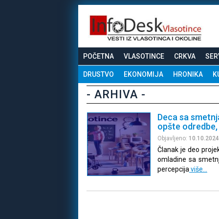
POČETNA
VLASOTINCE
CRKVA
SER
DRUSTVO
EKONOMIJA
HRONIKA
K
- ARHIVA -
Deca sa smetnja
opšte odredbe, 
Objavljeno:
10.10.2024
Članak je deo proje
omladine sa smetnja
percepcija
više…