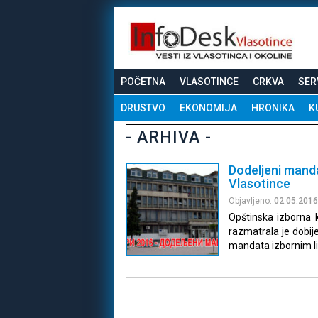
POČETNA
VLASOTINCE
CRKVA
SER
DRUSTVO
EKONOMIJA
HRONIKA
K
- ARHIVA -
Dodeljeni manda
Vlasotince
Objavljeno:
02.05.2016
Opštinska izborna k
razmatrala je dobi
mandata izbornim li