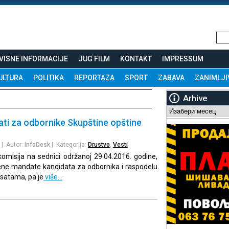
VISNE INFORMACIJE
JUG FILM
KONTAKT
IMPRESSUM
ULTURA
POLITIKA
REPORTAZA
SPORT
ZABAVA
ZANIMLJI
Arhive
Arhive
ti za odbornike Skupštine opštine
| Autor:
InfoDesk
| Kategorija:
Drustvo
,
Vesti
omisija na sednici održanoj 29.04.2016. godine,
jene mandate kandidata za odbornika i raspodelu
satama, pa je
više…