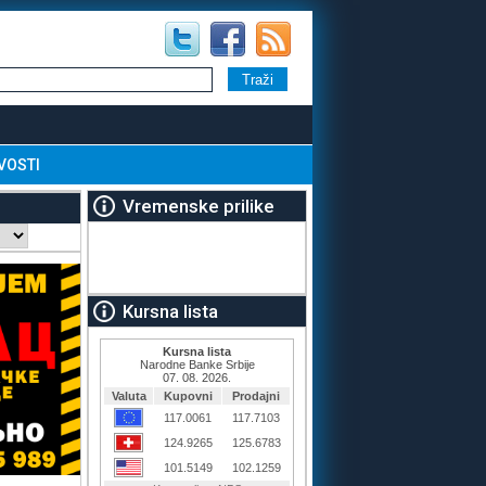
VOSTI
Vremenske prilike
Kursna lista