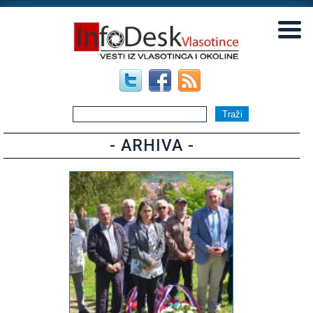
▼
▼
- ARHIVA -