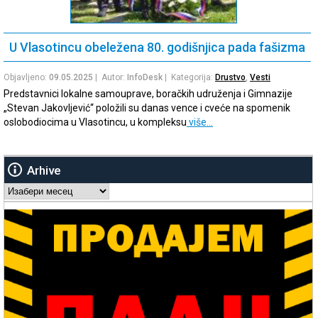
U Vlasotincu obeležena 80. godišnjica pada fašizma
Objavljeno:
09.05.2025
| Autor:
InfoDesk
| Kategorija:
Drustvo
,
Vesti
Predstavnici lokalne samouprave, boračkih udruženja i Gimnazije
„Stevan Jakovljević“ položili su danas vence i cveće na spomenik
oslobodiocima u Vlasotincu, u kompleksu
više…
Arhive
Arhive