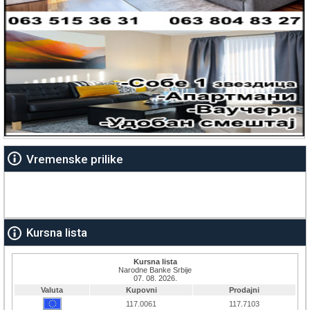
Vremenske prilike
Kursna lista