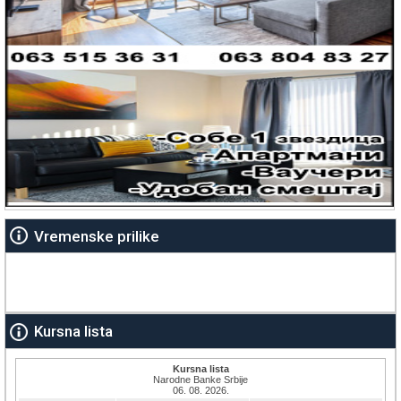
Vremenske prilike
Kursna lista