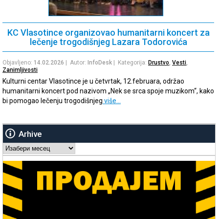
KC Vlasotince organizovao humanitarni koncert za
lečenje trogodišnjeg Lazara Todorovića
Objavljeno:
14.02.2026
| Autor:
InfoDesk
| Kategorija:
Drustvo
,
Vesti
,
Zanimljivosti
Kulturni centar Vlasotince je u četvrtak, 12.februara, održao
humanitarni koncert pod nazivom „Nek se srca spoje muzikom“, kako
bi pomogao lečenju trogodišnjeg
više…
Arhive
Arhive