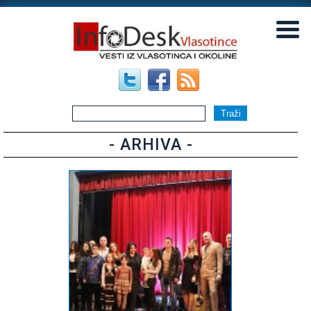
▼
▼
- ARHIVA -