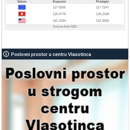
Poslovni prostor u centru Vlasotinca