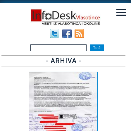
▼
▼
- ARHIVA -