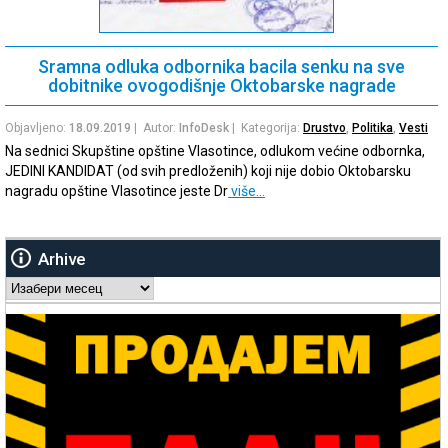
Sramna odluka odbornika bacila senku na sve
dobitnike ovogodišnje Oktobarske nagrade
Objavljeno:
18.09.2019
| Autor:
InfoDesk
| Kategorija:
Drustvo
,
Politika
,
Vesti
Na sednici Skupštine opštine Vlasotince, odlukom većine odbornka,
JEDINI KANDIDAT (od svih predloženih) koji nije dobio Oktobarsku
nagradu opštine Vlasotince jeste Dr
više…
Arhive
Arhive