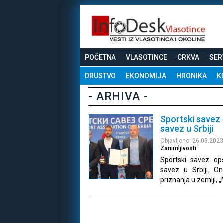
POČETNA
VLASOTINCE
CRKVA
SER
DRUSTVO
EKONOMIJA
HRONIKA
K
- ARHIVA -
Sportski savez 
savez u Srbiji
Objavljeno:
26.05.2023
Zanimljivosti
Sportski savez opšt
savez u Srbiji. O
priznanja u zemlji, 