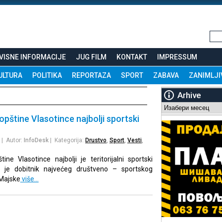
VISNE INFORMACIJE
JUG FILM
KONTAKT
IMPRESSUM
ULTURA
POLITIKA
REPORTAZA
SPORT
ZABAVA
ZANIMLJI
Arhive
Arhive
opštine Vlasotince najbolji sportski
| Autor:
InfoDesk
| Kategorija:
Drustvo
,
Sport
,
Vesti
,
ine Vlasotince najbolji je teritorijalni sportski
n je dobitnik najvećeg društveno – sportskog
„Majske
više…