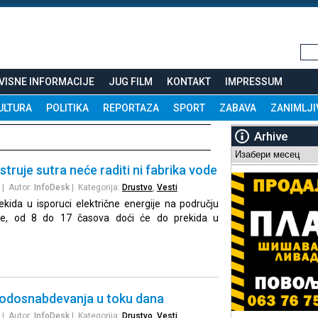
VISNE INFORMACIJE
JUG FILM
KONTAKT
IMPRESSUM
ULTURA
POLITIKA
REPORTAZA
SPORT
ZABAVA
ZANIMLJI
Arhive
Arhive
truje sutra neće raditi ni fabrika vode
| Autor:
InfoDesk
| Kategorija:
Drustvo
,
Vesti
kida u isporuci električne energije na području
ine, od 8 do 17 časova doći će do prekida u
vodosnabdevanja u toku dana
| Autor:
InfoDesk
| Kategorija:
Drustvo
,
Vesti