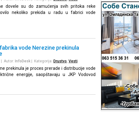
ne dovele su do zamućenja svih pritoka reke
lovilo nekoliko prekida u radu u fabrici vode
 fabrika vode Nerezine prekinula
e
| Autor:
InfoDesk
| Kategorija:
Drustvo
,
Vesti
e prekinula je proces prerade i distribucije vode
ktrične energije, saopštavaju u JKP Vodovod