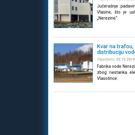
Jučerašnje padavi
Vlasine, što je us
„Nerezine“.
Kvar na trafou,
distribuciju vod
Objavljeno:
02.10.2019
Fabrika vode Nerezin
zbog nestanka ele
Vlasotince.