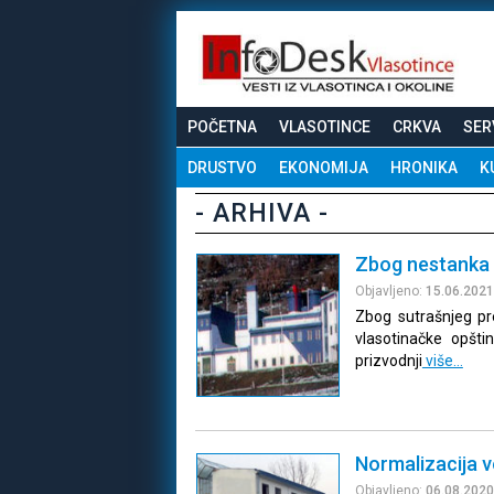
POČETNA
VLASOTINCE
CRKVA
SER
DRUSTVO
EKONOMIJA
HRONIKA
K
- ARHIVA -
Zbog nestanka s
Objavljeno:
15.06.2021
Zbog sutrašnjeg pre
vlasotinačke opšt
prizvodnji
više…
Normalizacija 
Objavljeno:
06.08.2020