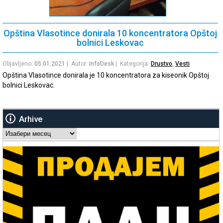
Opština Vlasotince donirala 10 koncentratora Opštoj
bolnici Leskovac
Objavljeno:
05.01.2021
| Autor:
InfoDesk
| Kategorija:
Drustvo
,
Vesti
Opština Vlasotince donirala je 10 koncentratora za kiseonik Opštoj
bolnici Leskovac.
Arhive
Arhive