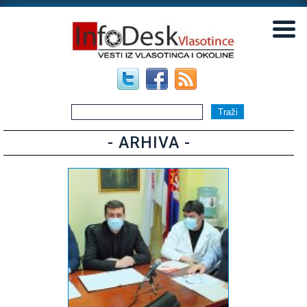
▼
▼
- ARHIVA -