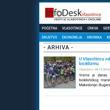
POČETNA
VLASOTINCE
CRKVA
SER
DRUSTVO
EKONOMIJA
HRONIKA
K
- ARHIVA -
U Vlasotincu o
biciklizmu
Objavljeno:
09.10.2016
Vreme je danas po
biciklističkog ma
Makedonije i Bugars