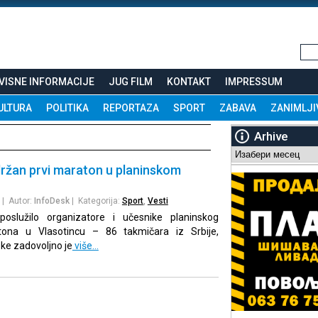
VISNE INFORMACIJE
JUG FILM
KONTAKT
IMPRESSUM
ULTURA
POLITIKA
REPORTAZA
SPORT
ZABAVA
ZANIMLJI
Arhive
Arhive
držan prvi maraton u planinskom
| Autor:
InfoDesk
| Kategorija:
Sport
,
Vesti
služilo organizatore i učesnike planinskog
ratona u Vlasotincu – 86 takmičara iz Srbije,
ke zadovoljno je
više…