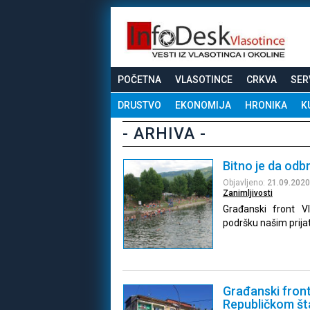
POČETNA
VLASOTINCE
CRKVA
SER
DRUSTVO
EKONOMIJA
HRONIKA
K
- ARHIVA -
Bitno je da od
Objavljeno:
21.09.2020
Zanimljivosti
Građanski front V
podršku našim prijat
Građanski fron
Republičkom št