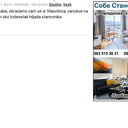
| Autor:
InfoDesk
| Kategorija:
Drustvo
,
Vesti
taba, obraćamo vam se iz Vlasotinca, varošice na
ivi oko tridesetak hiljada stanovnika.