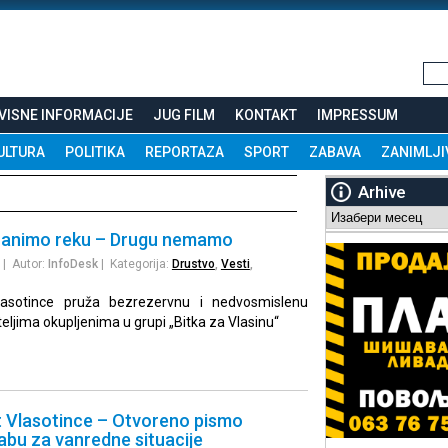
VISNE INFORMACIJE
JUG FILM
KONTAKT
IMPRESSUM
ULTURA
POLITIKA
REPORTAZA
SPORT
ZABAVA
ZANIMLJI
Arhive
Arhive
branimo reku – Drugu nemamo
| Autor:
InfoDesk
| Kategorija:
Drustvo
,
Vesti
,
lasotince pruža bezrezervnu i nedvosmislenu
eljima okupljenima u grupi „Bitka za Vlasinu“
t Vlasotince – Otvoreno pismo
abu za vanredne situacije