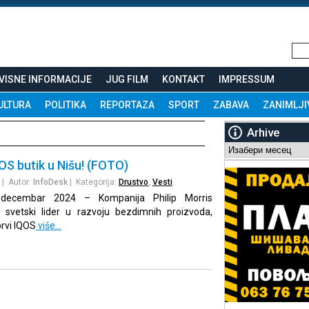
VISNE INFORMACIJE
JUG FILM
KONTAKT
IMPRESSUM
ULTURA
POLITIKA
REPORTAZA
SPORT
ZABAVA
ZANIMLJI
Arhive
Arhive
OS butik u Nišu! (FOTO)
| Autor:
InfoDesk
| Kategorija:
Drustvo
,
Vesti
decembar 2024 – Kompanija Philip Morris
), svetski lider u razvoju bezdimnih proizvoda,
prvi IQOS
više…