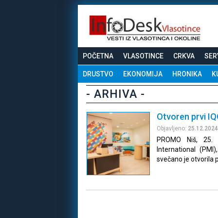
POČETNA
VLASOTINCE
CRKVA
SER
DRUSTVO
EKONOMIJA
HRONIKA
K
- ARHIVA -
Otvoren prvi IQ
Objavljeno:
25.12.2024
PROMO Niš, 25. 
International (PMI
svečano je otvorila 