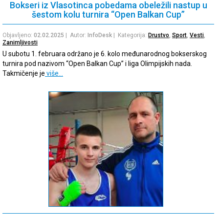
Bokseri iz Vlasotinca pobedama obeležili nastup u
šestom kolu turnira “Open Balkan Cup”
Objavljeno:
02.02.2025
| Autor:
InfoDesk
| Kategorija:
Drustvo
,
Sport
,
Vesti
,
Zanimljivosti
U subotu 1. februara održano je 6. kolo međunarodnog bokserskog
turnira pod nazivom “Open Balkan Cup” i liga Olimpijskih nada.
Takmičenje je
više…