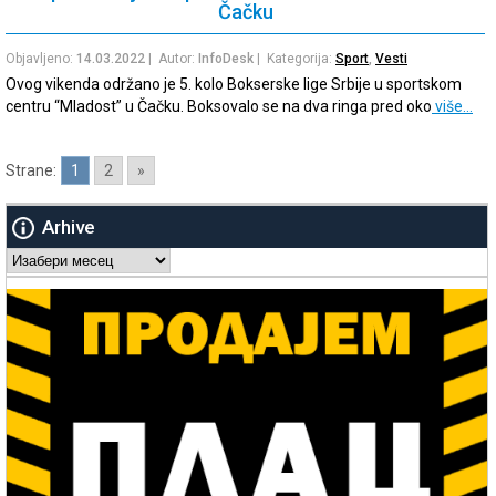
Čačku
Objavljeno:
14.03.2022
| Autor:
InfoDesk
| Kategorija:
Sport
,
Vesti
Ovog vikenda održano je 5. kolo Bokserske lige Srbije u sportskom
centru “Mladost” u Čačku. Boksovalo se na dva ringa pred oko
više…
Strane:
1
2
»
Arhive
Arhive