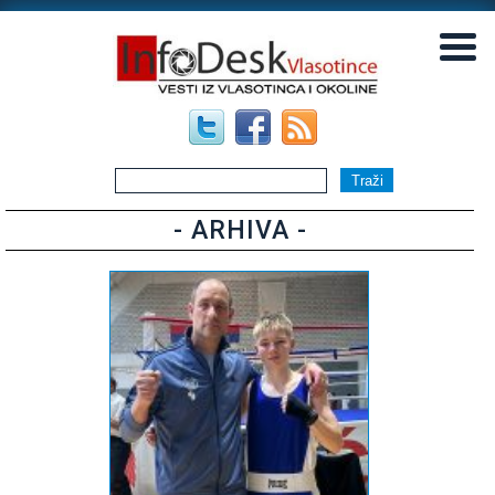
▼
▼
- ARHIVA -