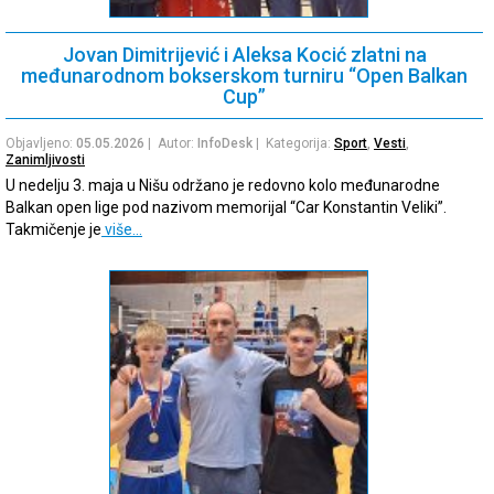
Jovan Dimitrijević i Aleksa Kocić zlatni na
međunarodnom bokserskom turniru “Open Balkan
Cup”
Objavljeno:
05.05.2026
| Autor:
InfoDesk
| Kategorija:
Sport
,
Vesti
,
Zanimljivosti
U nedelju 3. maja u Nišu održano je redovno kolo međunarodne
Balkan open lige pod nazivom memorijal “Car Konstantin Veliki”.
Takmičenje je
više…