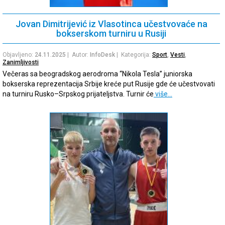
Jovan Dimitrijević iz Vlasotinca učestvovaće na
bokserskom turniru u Rusiji
Objavljeno:
24.11.2025
| Autor:
InfoDesk
| Kategorija:
Sport
,
Vesti
,
Zanimljivosti
Večeras sa beogradskog aerodroma “Nikola Tesla” juniorska
bokserska reprezentacija Srbije kreće put Rusije gde će učestvovati
na turniru Rusko–Srpskog prijateljstva. Turnir će
više…