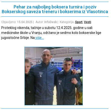
Pehar za najboljeg boksera turnira i poziv
Bokserskog saveza treneru i bokserima iz Vlasotinca
Objavljeno:
15.04.2025
| Autor:
InfoDesk
| Kategorija:
Sport
,
Vesti
Proteklog vikenda, tačnije u subotu 12.4.2025. godine u sali
medicinske škole u Vranju, održano je sedmo kolo bokserske lige
jugoistočne Srbije. Na
više…