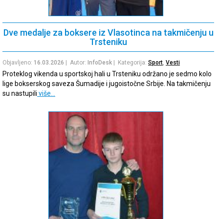
Dve medalje za boksere iz Vlasotinca na takmičenju u
Trsteniku
Objavljeno:
16.03.2026
| Autor:
InfoDesk
| Kategorija:
Sport
,
Vesti
Proteklog vikenda u sportskoj hali u Trsteniku održano je sedmo kolo
lige bokserskog saveza Šumadije i jugoistočne Srbije. Na takmičenju
su nastupili
više…