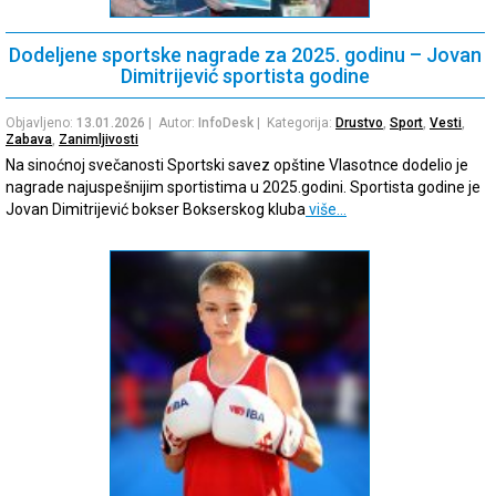
Dodeljene sportske nagrade za 2025. godinu – Jovan
Dimitrijević sportista godine
Objavljeno:
13.01.2026
| Autor:
InfoDesk
| Kategorija:
Drustvo
,
Sport
,
Vesti
,
Zabava
,
Zanimljivosti
Na sinoćnoj svečanosti Sportski savez opštine Vlasotnce dodelio je
nagrade najuspešnijim sportistima u 2025.godini. Sportista godine je
Jovan Dimitrijević bokser Bokserskog kluba
više…