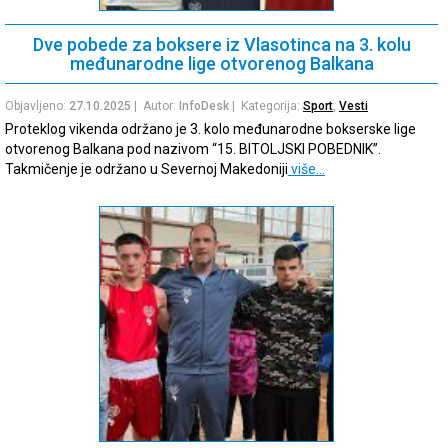
Dve pobede za boksere iz Vlasotinca na 3. kolu
međunarodne lige otvorenog Balkana
Objavljeno:
27.10.2025
| Autor:
InfoDesk
| Kategorija:
Sport
,
Vesti
Proteklog vikenda održano je 3. kolo međunarodne bokserske lige
otvorenog Balkana pod nazivom “15. BITOLJSKI POBEDNIK”.
Takmičenje je održano u Severnoj Makedoniji
više…