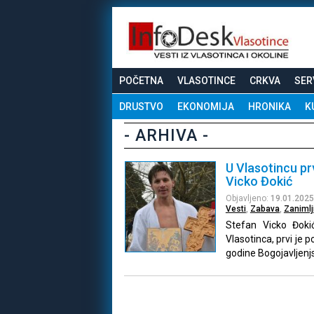
POČETNA
VLASOTINCE
CRKVA
SER
DRUSTVO
EKONOMIJA
HRONIKA
K
- ARHIVA -
U Vlasotincu pr
Vicko Đokić
Objavljeno:
19.01.2025
Vesti
,
Zabava
,
Zanimlj
Stefan Vicko Đokić
Vlasotinca, prvi je 
godine Bogojavljenj