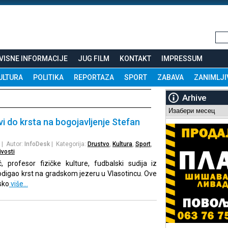
VISNE INFORMACIJE
JUG FILM
KONTAKT
IMPRESSUM
ULTURA
POLITIKA
REPORTAZA
SPORT
ZABAVA
ZANIMLJI
Arhive
Arhive
vi do krsta na bogojavljenje Stefan
| Autor:
InfoDesk
| Kategorija:
Drustvo
,
Kultura
,
Sport
,
ivosti
, profesor fizičke kulture, fudbalski sudija iz
podigao krst na gradskom jezeru u Vlasotincu. Ove
sko
više…