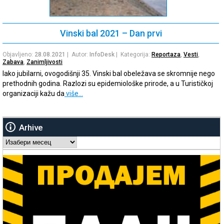
Vinski bal 2021 – Dan prvi
Objavljeno:
28.08.2021
| Autor:
InfoDesk
| Kategorija:
Reportaza
,
Vesti
,
Zabava
,
Zanimljivosti
Iako jubilarni, ovogodišnji 35. Vinski bal obeležava se skromnije nego
prethodnih godina. Razlozi su epidemiološke prirode, a u Turističkoj
organizaciji kažu da
više…
Arhive
Arhive