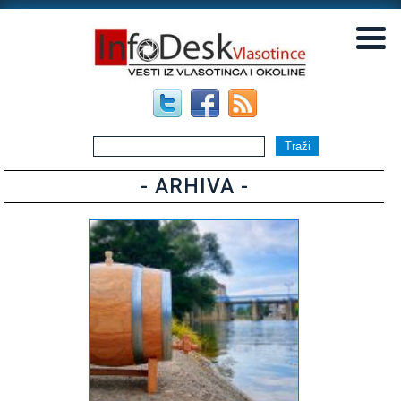
▼
▼
- ARHIVA -