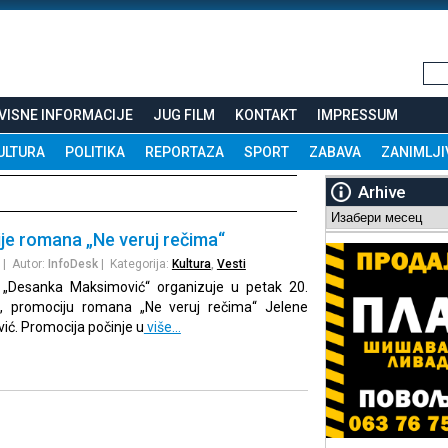
VISNE INFORMACIJE
JUG FILM
KONTAKT
IMPRESSUM
ULTURA
POLITIKA
REPORTAZA
SPORT
ZABAVA
ZANIMLJI
Arhive
Arhive
je romana „Ne veruj rečima“
| Autor:
InfoDesk
| Kategorija:
Kultura
,
Vesti
a „Desanka Maksimović“ organizuje u petak 20.
, promociju romana „Ne veruj rečima“ Jelene
ić. Promocija počinje u
više…