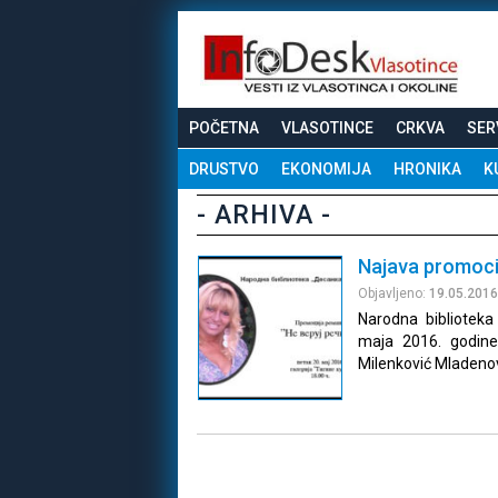
POČETNA
VLASOTINCE
CRKVA
SER
DRUSTVO
EKONOMIJA
HRONIKA
K
- ARHIVA -
Najava promoci
Objavljeno:
19.05.2016
Narodna bibliotek
maja 2016. godine
Milenković Mladenov