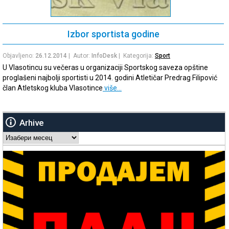
Izbor sportista godine
Objavljeno:
26.12.2014
| Autor:
InfoDesk
| Kategorija:
Sport
U Vlasotincu su večeras u organizaciji Sportskog saveza opštine
proglašeni najbolji sportisti u 2014. godini Atletičar Predrag Filipović
član Atletskog kluba Vlasotince
više…
Arhive
Arhive