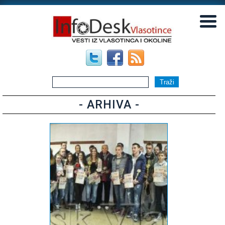
▼
▼
- ARHIVA -