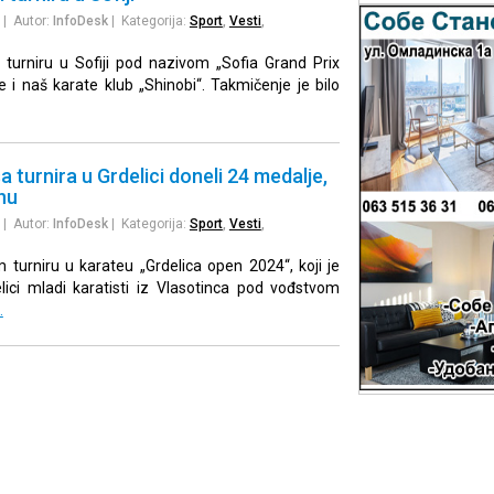
| Autor:
InfoDesk
| Kategorija:
Sport
,
Vesti
,
urniru u Sofiji pod nazivom „Sofia Grand Prix
 i naš karate klub „Shinobi“. Takmičenje je bilo
sa turnira u Grdelici doneli 24 medalje,
nu
| Autor:
InfoDesk
| Kategorija:
Sport
,
Vesti
,
turniru u karateu „Grdelica open 2024“, koji je
lici mladi karatisti iz Vlasotinca pod vođstvom
…