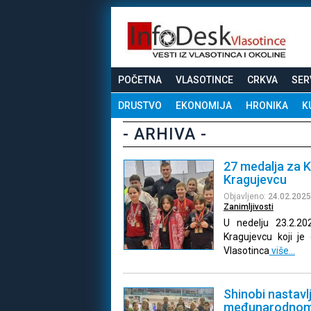
POČETNA
VLASOTINCE
CRKVA
SER
DRUSTVO
EKONOMIJA
HRONIKA
K
- ARHIVA -
27 medalja za 
Kragujevcu
Objavljeno:
24.02.2025
Zanimljivosti
U nedelju 23.2.2
Kragujevcu koji je
Vlasotinca
više…
Shinobi nastavl
međunarodnom t