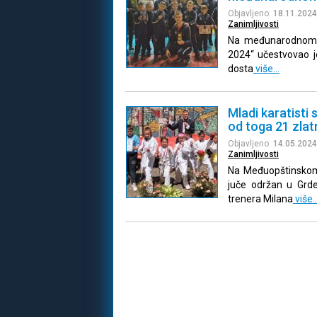
Objavljeno:
18.11.2024
Zanimljivosti
Na međunarodnom t
2024“ učestvovao je
dosta
više…
Mladi karatisti 
od toga 21 zlat
Objavljeno:
14.05.2024
Zanimljivosti
Na Međuopštinskom 
juče održan u Grde
trenera Milana
više