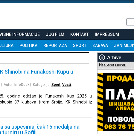
VISNE INFORMACIJE
JUG FILM
KONTAKT
IMPRESSUM
ULTURA
POLITIKA
REPORTAZA
SPORT
ZABAVA
ZANIMLJI
Arhive
Arhive
KK Shinobi na Funakoshi Kupu u
| Autor:
InfoDesk
| Kategorija:
Sport
,
Vesti
,
025. godine održan je Funakoshi kup 2025 u
 okupio 37 klubova širom Srbije. KK Shinobi iz
ja sa uspesima, čak 15 medalja na
urniru u Sofiji