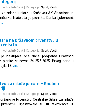
kategoriji
| Autor:
InfoDesk
| Kategorija:
Sport
,
Vesti
e za mlađe juniore u Kruševcu AK Vlasotince je
mičarke. Naše starije pionirke, Danka Ljubenović,
e…
zlatne na Državnom prvenstvu u
a četvrta
| Autor:
InfoDesk
| Kategorija:
Sport
,
Vesti
ić je nastupala oba dana programa Državnog
je pionire Kruševac 24-25.5.2025. Prvog dana u
ojila 13.
više…
vo za mlađe juniore – Kristina
iji
| Autor:
InfoDesk
| Kategorija:
Sport
,
Vesti
 održano je Prvenstvo Centralne Srbije za mlađe
prvenstvu učestvovale su tri takmičarke iz