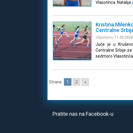
Vlasotinca. Natalija
Kristina Milenko
Centralne Srbij
Objavljeno:
11.05.2025
Juče je u Kruševc
Centralne Srbije za 
sedmoro Vlasotinča
Strane:
1
2
»
Pratite nas na Facebook-u