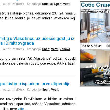
| Autor:
InfoDesk
| Kategorija:
Drustvo
,
Sport
,
Vesti
,
vu za starije pionire, održanom 23. i 24. maja u
g kluba branilo je devet mladih atletičara koji
mitig u Vlasotincu uz učešće gostiju iz
a i Dimitrovgrada
| Autor:
InfoDesk
| Kategorija:
Sport
,
Vesti
,
Zabava
,
cu, u organizaciji AK „Vlasotince“ održan Klupski
iki doprinos dale su i gostujuće ekipe, AK Partizan
portistima isplaćene prve stipendije
| Autor:
InfoDesk
| Kategorija:
Sport
,
Vesti
,
no usvojenim Pravilnikom o bližim uslovima i
pendiranje sportista, opština Vlasotince, odnosno
atili su prve
više…