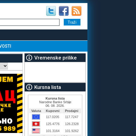
VOSTI
Vremenske prilike
Kursna lista