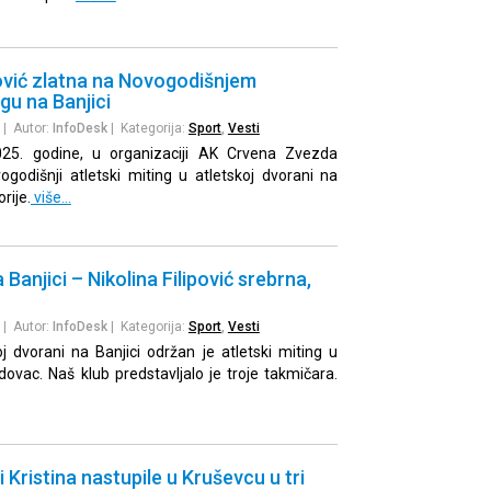
ović zlatna na Novogodišnjem
gu na Banjici
| Autor:
InfoDesk
| Kategorija:
Sport
,
Vesti
2025. godine, u organizaciji AK Crvena Zvezda
godišnji atletski miting u atletskoj dvorani na
rije.
više…
a Banjici – Nikolina Filipović srebrna,
| Autor:
InfoDesk
| Kategorija:
Sport
,
Vesti
j dvorani na Banjici održan je atletski miting u
dovac. Naš klub predstavljalo je troje takmičara.
i Kristina nastupile u Kruševcu u tri