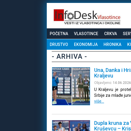
POČETNA
VLASOTINCE
CRKVA
SER
DRUSTVO
EKONOMIJA
HRONIKA
K
- ARHIVA -
Una, Danka i Hr
Kraljevu
Objavljeno:
14.06.2026
U Kraljevu je prote
Srbije za mlađe junior
više…
Dupla kruna za V
Kruševcu – Kris