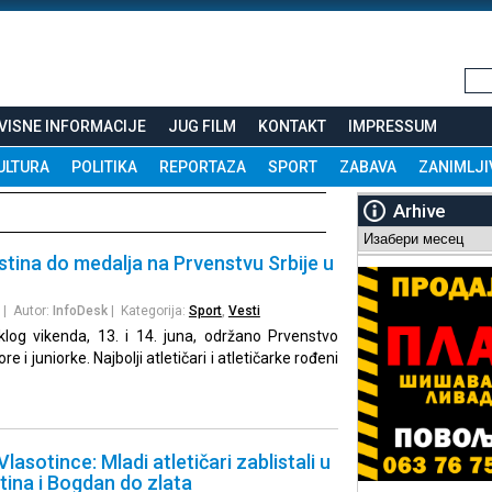
VISNE INFORMACIJE
JUG FILM
KONTAKT
IMPRESSUM
ULTURA
POLITIKA
REPORTAZA
SPORT
ZABAVA
ZANIMLJI
Arhive
Arhive
istina do medalja na Prvenstvu Srbije u
| Autor:
InfoDesk
| Kategorija:
Sport
,
Vesti
klog vikenda, 13. i 14. juna, održano Prvenstvo
e i juniorke. Najbolji atletičari i atletičarke rođeni
lasotince: Mladi atletičari zablistali u
tina i Bogdan do zlata