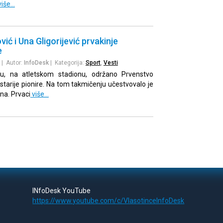
više…
vić i Una Gligorijević prvakinje
e
| Autor:
InfoDesk
| Kategorija:
Sport
,
Vesti
u, na atletskom stadionu, održano Prvenstvo
starije pionire. Na tom takmičenju učestvovalo je
na. Prvaci
više…
INfoDesk YouTube
https://www.youtube.com/c/VlasotinceInfoDesk