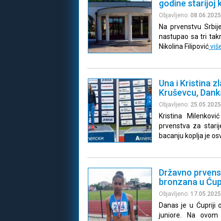
godine starijoj 
Objavljeno:
08.06.2025
Na prvenstvu Srbij
nastupao sa tri tak
Nikolina Filipović
viš
Una i Kristina 
Kruševcu, Dank
Objavljeno:
25.05.2025
Kristina Milenkov
prvenstva za stari
bacanju koplja je osv
Državno prvenst
bronzana u Ćupr
Objavljeno:
17.05.2025
Danas je u Ćupriji
juniore. Na ovom 