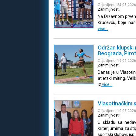
Objavljeno:
24.05.2026
Zanimljivosti
Na Državnom prvenst
Kruševcu, boje naše
više…
Održan klupski 
Beograda, Pirot
Objavljeno:
19.04.2026
Zanimljivosti
Danas je u Vlasotin
atletski miting. Vel
iz
više…
Vlasotinačkim s
Objavljeno:
10.03.2026
Zanimljivosti
U skladu sa nedav
kriterijumima za sti
sportski klubovi, ispl