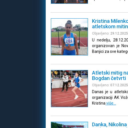
Kristina Milenk
atletskom mitin
Objavljeno:
29.12.2025
U nedelju, 28.12.
organizovan je Novo
Banjici za sve katego
Atletski mitig n
Bogdan četvrti
Objavljeno:
07.12.2025
Danas je u atletsko
organizaciji AK Vož
Kristina
više…
Danka, Nikolina 